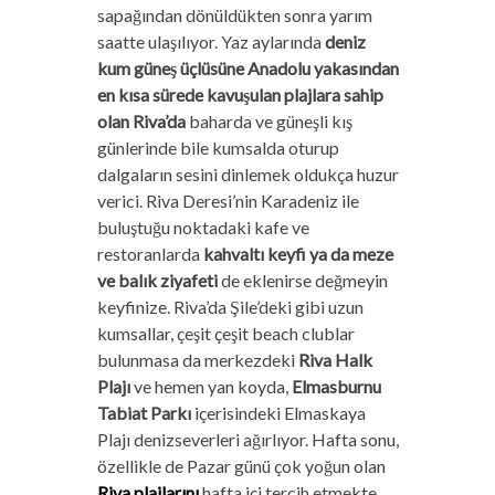
sapağından dönüldükten sonra yarım
saatte ulaşılıyor. Yaz aylarında
deniz
kum güneş üçlüsüne Anadolu yakasından
en kısa sürede kavuşulan plajlara sahip
olan Riva’da
baharda ve güneşli kış
günlerinde bile kumsalda oturup
dalgaların sesini dinlemek oldukça huzur
verici. Riva Deresi’nin Karadeniz ile
buluştuğu noktadaki kafe ve
restoranlarda
kahvaltı keyfi ya da meze
ve balık ziyafeti
de eklenirse değmeyin
keyfinize. Riva’da Şile’deki gibi uzun
kumsallar, çeşit çeşit beach clublar
bulunmasa da merkezdeki
Riva Halk
Plajı
ve hemen yan koyda,
Elmasburnu
Tabiat Parkı
içerisindeki Elmaskaya
Plajı denizseverleri ağırlıyor. Hafta sonu,
özellikle de Pazar günü çok yoğun olan
Riva plajlarını
hafta içi tercih etmekte