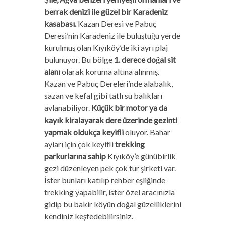
berrak denizi ile güzel bir Karadeniz
kasabası.
Kazan Deresi ve Pabuç
Deresi’nin Karadeniz ile buluştuğu yerde
kurulmuş olan Kıyıköy’de iki ayrı plaj
bulunuyor. Bu bölge
1. derece doğal sit
alanı
olarak koruma altına alınmış.
Kazan ve Pabuç Dereleri’nde alabalık,
sazan ve kefal gibi tatlı su balıkları
avlanabiliyor.
Küçük bir motor ya da
kayık kiralayarak dere üzerinde gezinti
yapmak oldukça keyifli
oluyor. Bahar
ayları için çok keyifli
trekking
parkurlarına sahip
Kıyıköy’e günübirlik
gezi düzenleyen pek çok tur şirketi var.
İster bunları katılıp rehber eşliğinde
trekking yapabilir, ister özel aracınızla
gidip bu bakir köyün doğal güzelliklerini
kendiniz keşfedebilirsiniz.