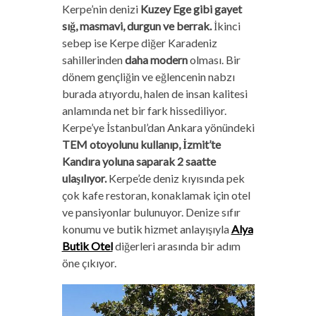
Kerpe’nin denizi
Kuzey Ege gibi gayet
sığ, masmavi, durgun ve berrak.
İkinci
sebep ise Kerpe diğer Karadeniz
sahillerinden
daha modern
olması. Bir
dönem gençliğin ve eğlencenin nabzı
burada atıyordu, halen de insan kalitesi
anlamında net bir fark hissediliyor.
Kerpe’ye İstanbul’dan Ankara yönündeki
TEM otoyolunu kullanıp, İzmit’te
Kandıra yoluna saparak 2 saatte
ulaşılıyor.
Kerpe’de deniz kıyısında pek
çok kafe restoran, konaklamak için otel
ve pansiyonlar bulunuyor. Denize sıfır
konumu ve butik hizmet anlayışıyla
Alya
Butik Otel
diğerleri arasında bir adım
öne çıkıyor.