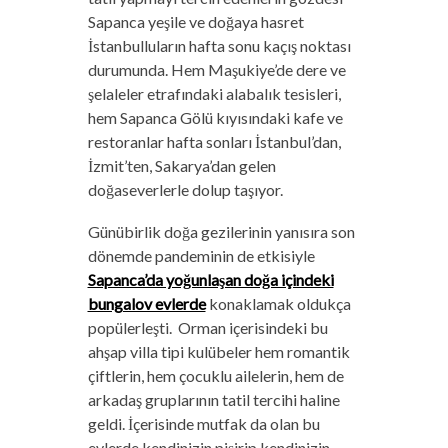
Sapanca yeşile ve doğaya hasret
İstanbulluların hafta sonu kaçış noktası
durumunda. Hem Maşukiye’de dere ve
şelaleler etrafındaki alabalık tesisleri,
hem Sapanca Gölü kıyısındaki kafe ve
restoranlar hafta sonları İstanbul’dan,
İzmit’ten, Sakarya’dan gelen
doğaseverlerle dolup taşıyor.
Günübirlik doğa gezilerinin yanısıra son
dönemde pandeminin de etkisiyle
Sapanca’da yoğunlaşan doğa içindeki
bungalov evlerde
konaklamak oldukça
popülerleşti. Orman içerisindeki bu
ahşap villa tipi kulübeler hem romantik
çiftlerin, hem çocuklu ailelerin, hem de
arkadaş gruplarının tatil tercihi haline
geldi. İçerisinde mutfak da olan bu
evlerde kendinizin pişirip kendinizin