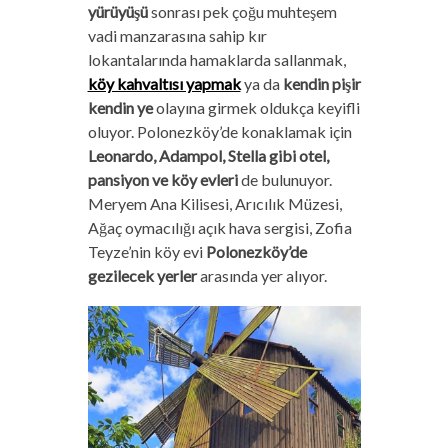
yürüyüşü
sonrası pek çoğu muhteşem
vadi manzarasına sahip kır
lokantalarında hamaklarda sallanmak,
köy kahvaltısı yapmak
ya da
kendin pişir
kendin ye
olayına girmek oldukça keyifli
oluyor. Polonezköy’de konaklamak için
Leonardo, Adampol, Stella gibi otel,
pansiyon ve köy evleri
de bulunuyor.
Meryem Ana Kilisesi, Arıcılık Müzesi,
Ağaç oymacılığı açık hava sergisi, Zofia
Teyze’nin köy evi
Polonezköy’de
gezilecek yerler
arasında yer alıyor.