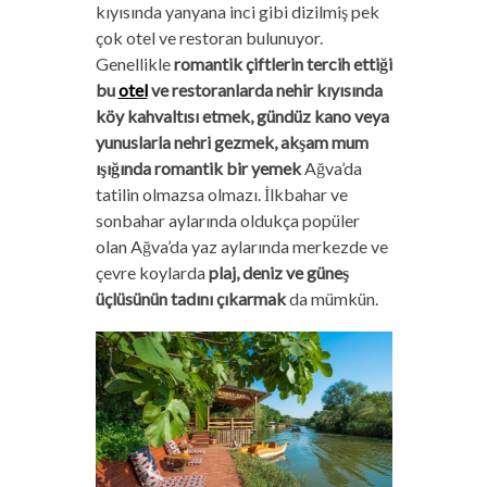
kıyısında yanyana inci gibi dizilmiş pek
çok otel ve restoran bulunuyor.
Genellikle
romantik çiftlerin tercih ettiği
bu
otel
ve restoranlarda nehir kıyısında
köy kahvaltısı etmek, gündüz kano veya
yunuslarla nehri gezmek, akşam mum
ışığında romantik bir yemek
Ağva’da
tatilin olmazsa olmazı. İlkbahar ve
sonbahar aylarında oldukça popüler
olan Ağva’da yaz aylarında merkezde ve
çevre koylarda
plaj, deniz ve güneş
üçlüsünün tadını çıkarmak
da mümkün.