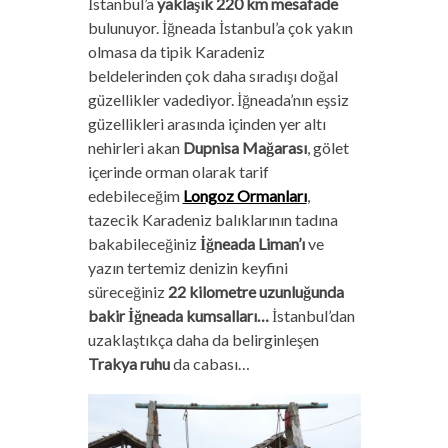
İstanbul’a
yaklaşık 220 km mesafade
bulunuyor. İğneada İstanbul’a çok yakın
olmasa da tipik Karadeniz
beldelerinden çok daha sıradışı doğal
güzellikler vadediyor. İğneada’nın eşsiz
güzellikleri arasında içinden yer altı
nehirleri akan
Dupnisa Mağarası
, gölet
içerinde orman olarak tarif
edebileceğim
Longoz Ormanları
,
tazecik Karadeniz balıklarının tadına
bakabileceğiniz
İğneada Liman’ı
ve
yazın tertemiz denizin keyfini
süreceğiniz
22 kilometre uzunluğunda
bakir İğneada kumsalları…
İstanbul’dan
uzaklaştıkça daha da belirginleşen
Trakya ruhu
da cabası…