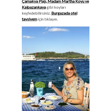
Çamakya Plajı, Madam Martha Koyu ve
Kalpazankaya
gibi koyları
keşfedebilirsiniz.
Burgazada otel
tavsiyem
için tıklayın.