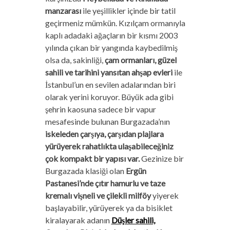
manzarası
ile yeşillikler içinde bir tatil
geçirmeniz mümkün. Kızılçam ormanıyla
kaplı adadaki ağaçların bir kısmı 2003
yılında çıkan bir yangında kaybedilmiş
olsa da, sakinliği,
çam ormanları, güzel
sahili ve tarihini yansıtan ahşap evleri
ile
İstanbul’un en sevilen adalarından biri
olarak yerini koruyor. Büyük ada gibi
şehrin kaosuna sadece bir vapur
mesafesinde bulunan Burgazada’nın
iskeleden çarşıya, çarşıdan plajlara
yürüyerek rahatlıkta ulaşabileceğiniz
çok kompakt bir yapısı var.
Gezinize bir
Burgazada klasiği olan
Ergün
Pastanesi’nde çıtır hamurlu ve taze
kremalı vişneli ve çilekli milföy
yiyerek
başlayabilir, yürüyerek ya da bisiklet
kiralayarak adanın
Düşler sahili,