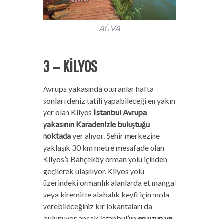
AĞVA
3 – KİLYOS
Avrupa yakasında oturanlar hafta
sonları deniz tatili yapabileceği en yakın
yer olan Kilyos
İstanbul Avrupa
yakasının Karadenizle buluştuğu
noktada
yer alıyor. Şehir merkezine
yaklaşık 30 km metre mesafade olan
Kilyos’a Bahçeköy orman yolu içinden
geçilerek ulaşılıyor. Kilyos yolu
üzerindeki ormanlık alanlarda et mangal
veya kiremitte alabalık keyfi için mola
verebileceğiniz kır lokantaları da
bulunuyor ancak İstanbul’un
en uzun ve