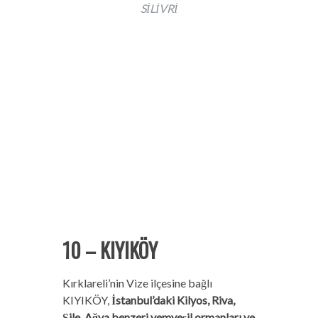
SİLİVRİ
10 –
KIYIKÖY
Kırklareli’nin Vize ilçesine bağlı
KIYIKÖY,
İstanbul’daki Kilyos, Riva,
Şile, Ağva benzeri yemyeşil ormanları ve