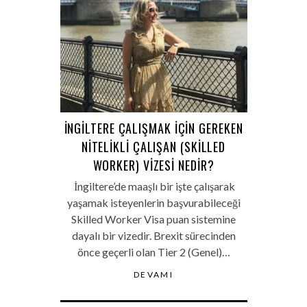
İNGILTERE ÇALIŞMAK IÇIN GEREKEN
NITELIKLI ÇALIŞAN (SKILLED
WORKER) VIZESI NEDIR?
İngiltere’de maaşlı bir işte çalışarak
yaşamak isteyenlerin başvurabileceği
Skilled Worker Visa puan sistemine
dayalı bir vizedir. Brexit sürecinden
önce geçerli olan Tier 2 (Genel)…
DEVAMI