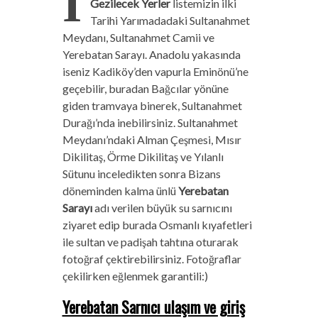
İ
Gezilecek Yerler
listemizin ilki
Tarihi Yarımadadaki Sultanahmet
Meydanı, Sultanahmet Camii ve
Yerebatan Sarayı. Anadolu yakasında
iseniz Kadiköy’den vapurla Eminönü’ne
geçebilir, buradan Bağcılar yönüne
giden tramvaya binerek, Sultanahmet
Durağı’nda inebilirsiniz. Sultanahmet
Meydanı’ndaki Alman Çeşmesi, Mısır
Dikilitaş, Örme Dikilitaş ve Yılanlı
Sütunu inceledikten sonra Bizans
döneminden kalma ünlü
Yerebatan
Sarayı
adı verilen büyük su sarnıcını
ziyaret edip burada Osmanlı kıyafetleri
ile sultan ve padişah tahtına oturarak
fotoğraf çektirebilirsiniz. Fotoğraflar
çekilirken eğlenmek garantili:)
Yerebatan Sarnıcı ulaşım ve giriş