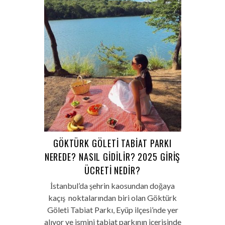
GÖKTÜRK GÖLETI TABIAT PARKI
NEREDE? NASIL GIDILIR? 2025 GIRIŞ
ÜCRETI NEDIR?
İstanbul’da şehrin kaosundan doğaya
kaçış noktalarından biri olan Göktürk
Göleti Tabiat Parkı, Eyüp ilçesi’nde yer
alıyor ve ismini tabiat parkının içerisinde