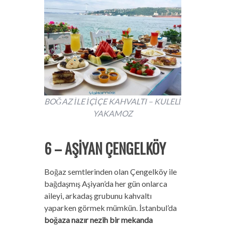
BOĞAZ İLE İÇİÇE KAHVALTI – KULELİ
YAKAMOZ
6 – AŞİYAN ÇENGELKÖY
Boğaz semtlerinden olan Çengelköy ile
bağdaşmış Aşiyan’da her gün onlarca
aileyi, arkadaş grubunu kahvaltı
yaparken görmek mümkün. İstanbul’da
boğaza nazır nezih bir mekanda