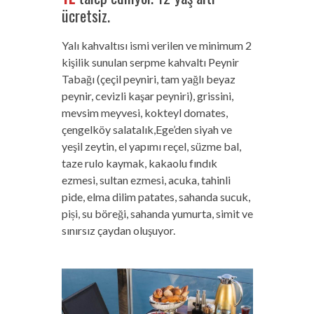
ücretsiz.
Yalı kahvaltısı ismi verilen ve minimum 2
kişilik sunulan serpme kahvaltı Peynir
Tabağı (çeçil peyniri, tam yağlı beyaz
peynir, cevizli kaşar peyniri), grissini,
mevsim meyvesi, kokteyl domates,
çengelköy salatalık,Ege’den siyah ve
yeşil zeytin, el yapımı reçel, süzme bal,
taze rulo kaymak, kakaolu fındık
ezmesi, sultan ezmesi, acuka, tahinli
pide, elma dilim patates, sahanda sucuk,
piși, su böreği, sahanda yumurta, simit ve
sınırsız çaydan oluşuyor.