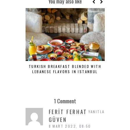
You may also like
TURKISH BREAKFAST BLENDED WITH
ŞAŞKINB
LEBANESE FLAVORS IN ISTANBUL
KAHVALTI
1 Comment
FERIT FERHAT
YANITLA
GÜVEN
8 MART 2022, 08:50