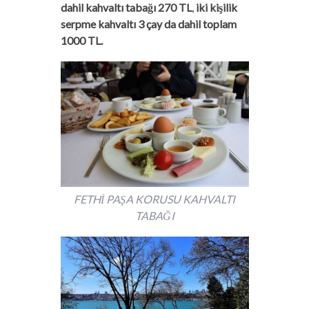
dahil kahvaltı tabağı 270 TL
,
iki kişilik
serpme kahvaltı 3 çay da dahil toplam
1000 TL.
FETHİ PAŞA KORUSU KAHVALTI
TABAĞI