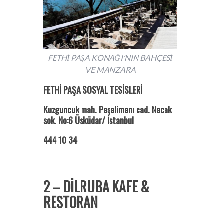
FETHİ PAŞA KONAĞI’NIN BAHÇESİ
VE MANZARA
FETHİ PAŞA SOSYAL TESİSLERİ
Kuzguncuk mah. Paşalimanı cad. Nacak
sok. No:6 Üsküdar/ İstanbul
444 10 34
2 – DİLRUBA KAFE &
RESTORAN