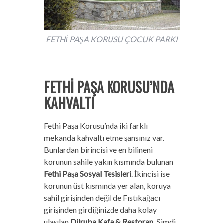
FETHİ PAŞA KORUSU ÇOCUK PARKI
FETHİ PAŞA KORUSU’NDA
KAHVALTI
Fethi Paşa Korusu’nda iki farklı
mekanda kahvaltı etme şansınız var.
Bunlardan birincisi ve en bilineni
korunun sahile yakın kısmında bulunan
Fethi Paşa Sosyal Tesisleri
. İkincisi ise
korunun üst kısmında yer alan, koruya
sahil girişinden değil de Fıstıkağacı
girişinden girdiğinizde daha kolay
ulaşılan
Dilruba Kafe & Restoran
. Şimdi