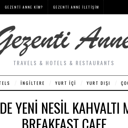
GEZENTI ANNE KIM?
GEZENTI ANNE İLETIŞIM
TRAVELS & HOTELS & RESTAURANTS
TELS
İNGILTERE
YURT İÇI
YURT DIŞI
ÇO
DE YENI NESIL KAHVALTI 
BREAKFAST CAFE