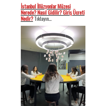
İstanbul İllüzyonlar Müzesi
Nerede? Nasıl Gidilir? Giriş Ücreti
Nedir?
Tıklayın…