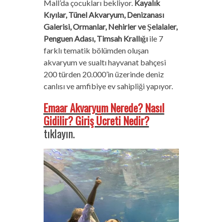
Mall’da çocukları bekliyor.
Kayalık
Kıyılar, Tünel Akvaryum, Denizanası
Galerisi, Ormanlar, Nehirler ve Şelalaler,
Penguen Adası, Timsah Krallığı
ile 7
farklı tematik bölümden oluşan
akvaryum ve sualtı hayvanat bahçesi
200 türden 20.000’in üzerinde deniz
canlısı ve amfibiye ev sahipliği yapıyor.
Emaar Akvaryum Nerede? Nasıl
Gidilir? Giriş Ücreti Nedir?
tıklayın.