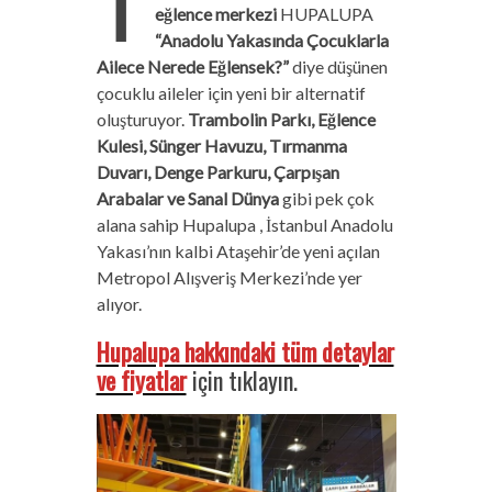
T
eğlence merkezi
HUPALUPA
“Anadolu Yakasında Çocuklarla
Ailece Nerede Eğlensek?”
diye düşünen
çocuklu aileler için yeni bir alternatif
oluşturuyor.
Trambolin Parkı, Eğlence
Kulesi, Sünger Havuzu, Tırmanma
Duvarı, Denge Parkuru, Çarpışan
Arabalar ve Sanal Dünya
gibi pek çok
alana sahip Hupalupa , İstanbul Anadolu
Yakası’nın kalbi Ataşehir’de yeni açılan
Metropol Alışveriş Merkezi’nde yer
alıyor.
Hupalupa hakkındaki tüm detaylar
ve fiyatlar
için tıklayın.