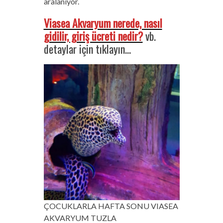
aralanıyor.
Viasea Akvaryum nerede, nasıl
gidilir, giriş ücreti nedir?
vb.
detaylar için tıklayın…
ÇOCUKLARLA HAFTA SONU VIASEA
AKVARYUM TUZLA