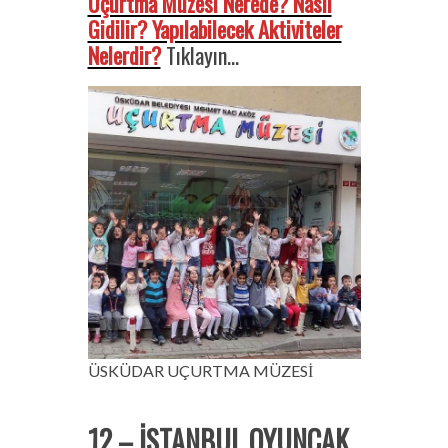
Uçurtma Müzesi Nerede? Nasıl
Gidilir? Yapılabilecek Aktiviteler
Nelerdir?
Tıklayın…
ÜSKÜDAR UÇURTMA MÜZESİ
12 – İSTANBUL OYUNCAK