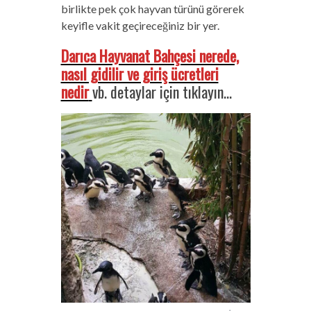
birlikte pek çok hayvan türünü görerek
keyifle vakit geçireceğiniz bir yer.
Darıca Hayvanat Bahçesi nerede,
nasıl gidilir ve giriş ücretleri
nedir
vb. detaylar için tıklayın…