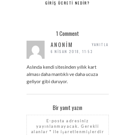
GIRIŞ ÜCRETI NEDIR?
SKYVIEW V
GIDILIR? 2
1 Comment
ANONIM
YANITLA
6 NISAN 2018, 11:53
Aslında kendi sitesinden yıllık kart
alması daha mantıklı ve daha ucuza
geliyor gibi duruyor.
Bir yanıt yazın
E-posta adresiniz
yayınlanmayacak.
Gerekli
alanlar
*
ile işaretlenmişlerdir