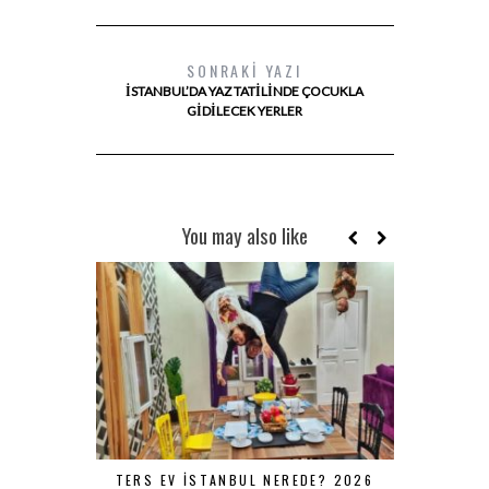
SONRAKI YAZI
İSTANBUL’DA YAZ TATILINDE ÇOCUKLA
GIDILECEK YERLER
You may also like
TERS EV İSTANBUL NEREDE? 2026
İSTANBUL 