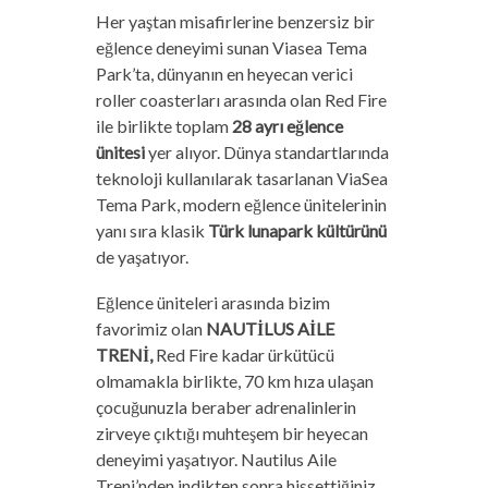
Her yaştan misafirlerine benzersiz bir
eğlence deneyimi sunan Viasea Tema
Park’ta, dünyanın en heyecan verici
roller coasterları arasında olan Red Fire
ile birlikte toplam
28 ayrı eğlence
ünitesi
yer alıyor. Dünya standartlarında
teknoloji kullanılarak tasarlanan ViaSea
Tema Park, modern eğlence ünitelerinin
yanı sıra klasik
Türk lunapark kültürünü
de yaşatıyor.
Eğlence üniteleri arasında bizim
favorimiz olan
NAUTİLUS AİLE
TRENİ,
Red Fire kadar ürkütücü
olmamakla birlikte, 70 km hıza ulaşan
çocuğunuzla beraber adrenalinlerin
zirveye çıktığı muhteşem bir heyecan
deneyimi yaşatıyor. Nautilus Aile
Treni’nden indikten sonra hissettiğiniz