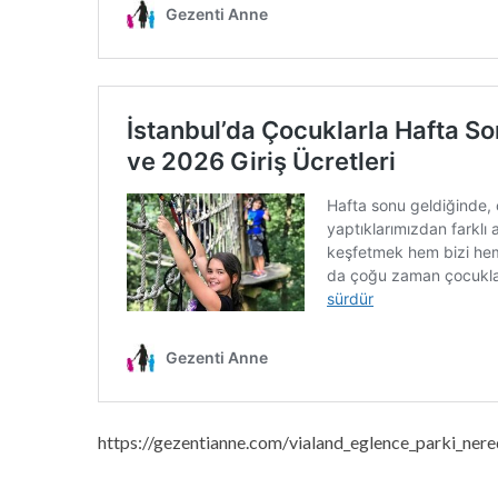
https://gezentianne.com/vialand_eglence_parki_nerede_