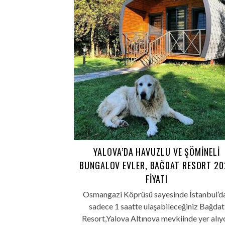
YALOVA’DA HAVUZLU VE ŞÖMINELI
BUNGALOV EVLER, BAĞDAT RESORT 20
FIYATI
Osmangazi Köprüsü sayesinde İstanbul’d
sadece 1 saatte ulaşabileceğiniz Bağdat
Resort,Yalova Altınova mevkiinde yer alıyo