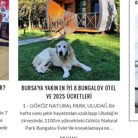
g
IR?
BURSA’YA YAKIN EN IYI 8 BUNGALOV OTEL
VE 2025 ÜCRETLERI
1 – GÖKÖZ NATURAL PARK, ULUDAĞ Bir
in 7
hafta sonu şehir hayatından uzaklaşıp Uludağ’ın
ni
zirvesinde, 1100 m yüksekteki Gököz Natural
zede
Park Bungalov Evler’de konaklamaya ne…
DEVAMI