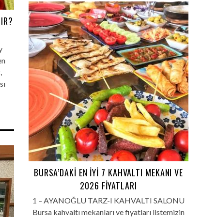
LIR?
y
en
,
sı
BURSA’DAKI EN İYI 7 KAHVALTI MEKANI VE
2026 FIYATLARI
1 – AYANOĞLU TARZ-I KAHVALTI SALONU
Bursa kahvaltı mekanları ve fiyatları listemizin