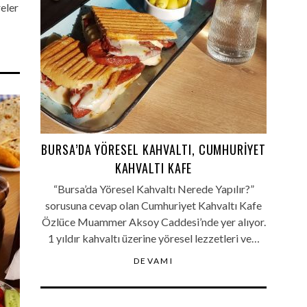
eler
BURSA’DA YÖRESEL KAHVALTI, CUMHURIYET
KAHVALTI KAFE
“Bursa’da Yöresel Kahvaltı Nerede Yapılır?”
sorusuna cevap olan Cumhuriyet Kahvaltı Kafe
Özlüce Muammer Aksoy Caddesi’nde yer alıyor.
1 yıldır kahvaltı üzerine yöresel lezzetleri ve…
DEVAMI