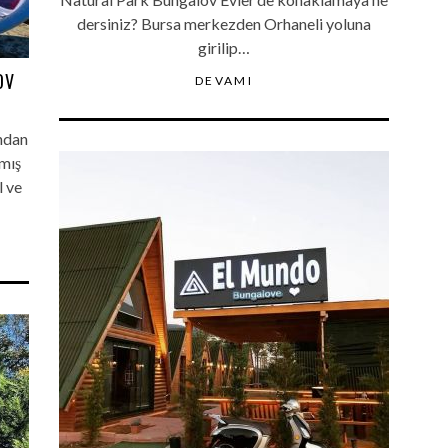
dersiniz? Bursa merkezden Orhaneli yoluna
girilip…
OV
DEVAMI
ından
lmış
l ve