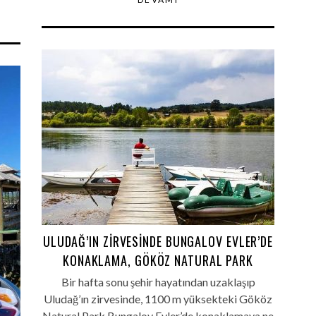
ULUDAĞ’IN ZIRVESINDE BUNGALOV EVLER’DE
KONAKLAMA, GÖKÖZ NATURAL PARK
Bir hafta sonu şehir hayatından uzaklaşıp
Uludağ’ın zirvesinde, 1100 m yüksekteki Gököz
Natural Park Bungalov Evler’de konaklamaya ne