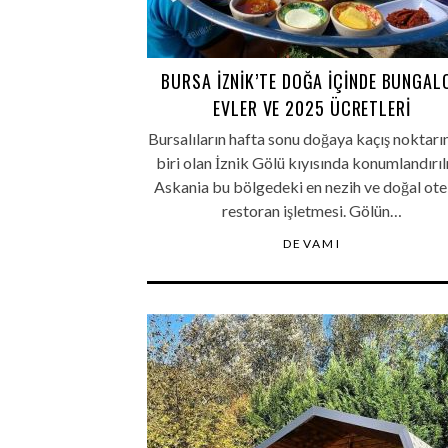
BURSA İZNIK’TE DOĞA İÇINDE BUNGAL
EVLER VE 2025 ÜCRETLERI
Bursalıların hafta sonu doğaya kaçış noktar
biri olan İznik Gölü kıyısında konumlandırı
Askania bu bölgedeki en nezih ve doğal ote
restoran işletmesi. Gölün…
DEVAMI