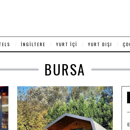
TELS
İNGILTERE
YURT İÇI
YURT DIŞI
ÇO
BURSA
E