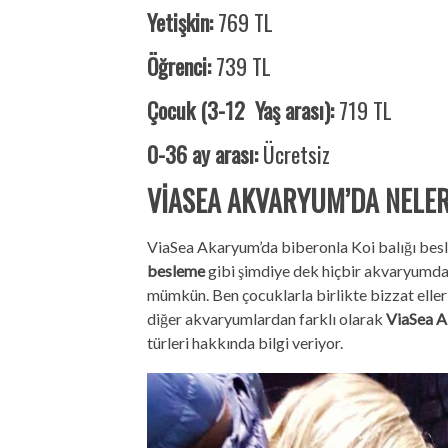
Yetişkin:
769 TL
Öğrenci:
739 TL
Çocuk (3-12 Yaş arası):
719 TL
0-36 ay arası:
Ücretsiz
VİASEA AKVARYUM’DA NELER
ViaSea Akaryum’da biberonla Koi balığı besle
besleme
gibi şimdiye dek hiçbir akvaryumda 
mümkün. Ben çocuklarla birlikte bizzat elle
diğer akvaryumlardan farklı olarak
ViaSea Ak
türleri hakkında bilgi veriyor.