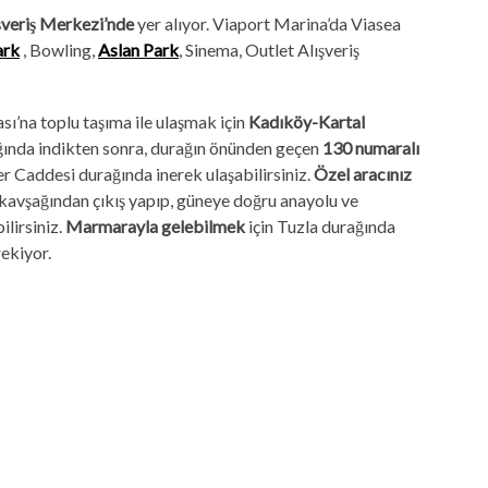
şveriş Merkezi’nde
yer alıyor. Viaport Marina’da Viasea
ark
, Bowling,
Aslan Park
, Sinema, Outlet Alışveriş
ı’na toplu taşıma ile ulaşmak için
Kadıköy-Kartal
ağında indikten sonra, durağın önünden geçen
130 numaralı
r Caddesi durağında inerek ulaşabilirsiniz.
Özel aracınız
kavşağından çıkış yapıp, güneye doğru anayolu ve
lirsiniz.
Marmarayla gelebilmek
için Tuzla durağında
ekiyor.