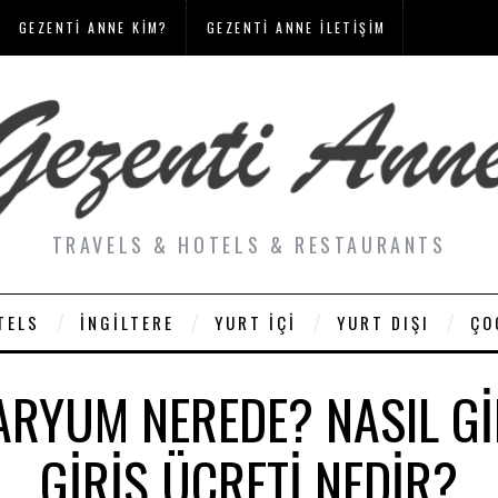
GEZENTI ANNE KIM?
GEZENTI ANNE İLETIŞIM
TRAVELS & HOTELS & RESTAURANTS
TELS
İNGILTERE
YURT İÇI
YURT DIŞI
ÇO
ARYUM NEREDE? NASIL GI
GIRIŞ ÜCRETI NEDIR?