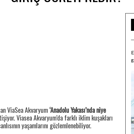
E
g
olan ViaSea Akvaryum
‘Anadolu Yakası’nda niye
işiyor. Viasea Akvaryum’da farklı iklim kuşakları
canlısının yaşamlarını gözlemlenebiliyor.