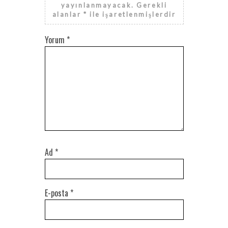
yayınlanmayacak.
Gerekli
alanlar
*
ile işaretlenmişlerdir
Yorum
*
Ad
*
E-posta
*