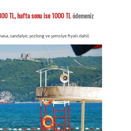
çi 800 TL, hafta sonu ise 1000 TL
ödemeniz
masa, sandalye, şezlong ve şemsiye fiyatı dahil.