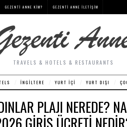
GEZENTI ANNE KIM?
GEZENTI ANNE İLETIŞIM
TRAVELS & HOTELS & RESTAURANTS
TELS
İNGILTERE
YURT İÇI
YURT DIŞI
ÇO
INLAR PLAJI NEREDE? NA
2026 GIRIŞ ÜCRETI NEDIR