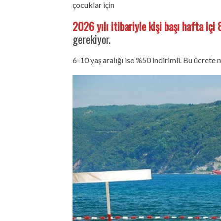
çocuklar için
2026 yılı itibariyle kişi başı hafta i
gerekiyor.
6-10 yaş aralığı ise %50 indirimli. Bu ücrete 