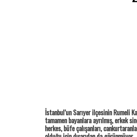
İstanbul’un Sarıyer ilçesinin Rumeli K
tamamen bayanlara ayrılmış, erkek sin
herkes, büfe çalışanları, cankurtaranlar
olduğu için dışarıdan da görünmüyor.