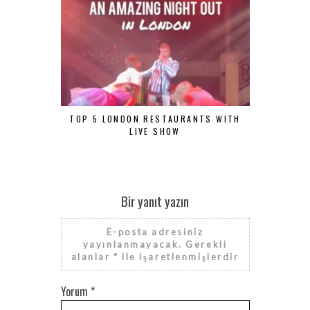
TOP 5 LONDON RESTAURANTS WITH
ÖZEL GÜNL
LIVE SHOW
Bir yanıt yazın
E-posta adresiniz
yayınlanmayacak.
Gerekli
alanlar
*
ile işaretlenmişlerdir
Yorum
*