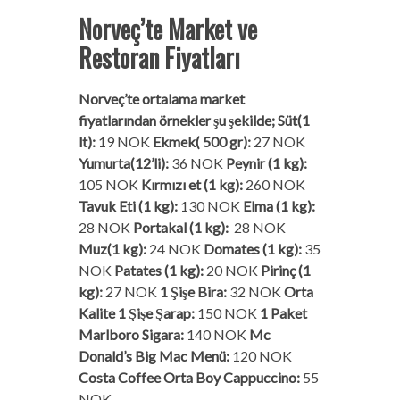
Norveç’te Market ve
Restoran Fiyatları
Norveç’te ortalama market
fiyatlarından örnekler şu şekilde;
Süt(1
lt):
19 NOK
Ekmek( 500 gr):
27 NOK
Yumurta(12’li):
36 NOK
Peynir (1 kg):
105 NOK
Kırmızı et (1 kg):
260 NOK
Tavuk Eti (1 kg):
130 NOK
Elma (1 kg):
28 NOK
Portakal (1 kg):
28 NOK
Muz(1 kg):
24 NOK
Domates (1 kg):
35
NOK
Patates (1 kg):
20 NOK
Pirinç (1
kg):
27 NOK
1 Şişe Bira:
32 NOK
Orta
Kalite 1 Şişe Şarap:
150 NOK
1 Paket
Marlboro Sigara:
140 NOK
Mc
Donald’s Big Mac Menü:
120 NOK
Costa Coffee Orta Boy Cappuccino:
55
NOK