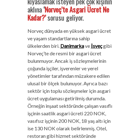
kıyaslamak isteyen pek çok kişinin
aklına
‘
Norveç’te Asgari Ücret Ne
Kadar?’
sorusu geliyor.
Norveç dünyada en yüksek asgari ücret
ve yaşam standartlarına sahip
ülkelerden biri.
Danimarka
ve
İsveç
gibi
Norveç’te de resmi bir asgari ücret
bulunmuyor. Ancak iş sözleşmelerinin
çoğunda işçiler, işverenler ve yerel
yönetimler tarafından müzakere edilen
ulusal bir ölçek bulunuyor. Ayrıca bazı
sektör için toplu sözleşmeler için asgari
ücret uygulaması getirilmiş durumda.
Örneğin inşaat sektöründe çalışan vasıflı
işçinin saatlik asgari ücreti 220 NOK,
vasıfsız işçinin 200 NOK, 18 yaş altı için
ise 130 NOK olarak belirlenmiş. Otel,
restoran gibi hizmet sektöründe