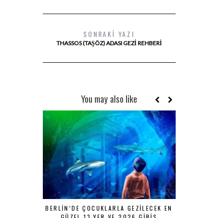
SONRAKI YAZI
THASSOS (TAŞÖZ) ADASI GEZI REHBERI
You may also like
BERLIN’DE ÇOCUKLARLA GEZILECEK EN
MSC
GÜZEL 13 YER VE 2026 GIRIŞ
K