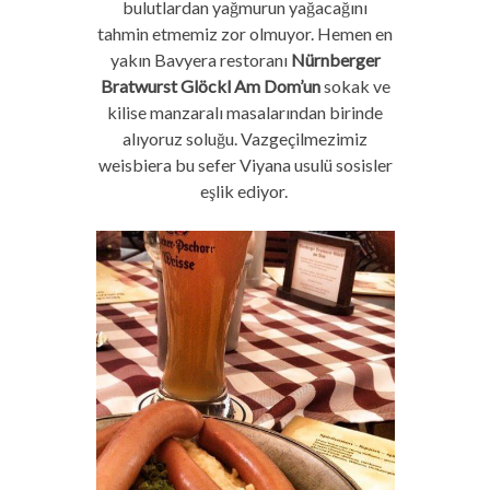
bulutlardan yağmurun yağacağını
tahmin etmemiz zor olmuyor. Hemen en
yakın Bavyera restoranı
Nürnberger
Bratwurst Glöckl Am Dom’un
sokak ve
kilise manzaralı masalarından birinde
alıyoruz soluğu.
Vazgeçilmezimiz
weisbiera bu sefer Viyana usulü sosisler
eşlik ediyor.