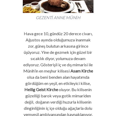
GEZENTİ ANNE MÜNİH
Hava gece 10, gündüz 20 derece civarı,
Ağustos ayında olduğumuza inanmak
zor, güneş bulutun arkasına girince
üşüyoruz. Yine de gezmek için güzel bir
sıcaklık diyor, yolumuza devam
ediyoruz.
Gösterişli iç ve dış mimarisi ile
Münih’in en meşhur kilisesi
Asam Kirche
olsa da beni benden alan hayatımda
gördüğüm en yeşil, en etkileyici kilise,
Heilig Geist Kirche
oluyor. Bu kilisenin
güzelliği barok veya gotik mimariden
değil, doğanın verdiği huzurla kilisenin
dinginliğinin iç içe olduğu ağaçlarla dolu
yemyeşil ambiyansından kaynaklanıyor.