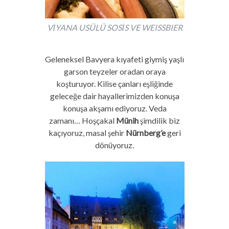
VİYANA USÜLÜ SOSİS VE WEISSBIER
Geleneksel Bavyera kıyafeti giymiş yaşlı
garson teyzeler oradan oraya
koşturuyor. Kilise çanları eşliğinde
geleceğe dair hayallerimizden konuşa
konuşa akşamı ediyoruz. Veda
zamanı… Hoşçakal
Münih
şimdilik biz
kaçıyoruz, masal şehir
Nürnberg’e
geri
dönüyoruz.