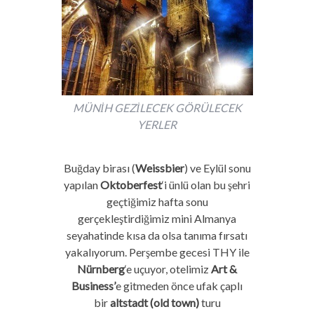
MÜNİH GEZİLECEK GÖRÜLECEK
YERLER
Buğday birası (
Weissbier
) ve Eylül sonu
yapılan
Oktoberfest
‘i ünlü olan bu şehri
geçtiğimiz hafta sonu
gerçekleştirdiğimiz mini Almanya
seyahatinde kısa da olsa tanıma fırsatı
yakalıyorum.
Perşembe gecesi THY ile
Nürnberg
‘e uçuyor, otelimiz
Art &
Business’
e gitmeden önce ufak çaplı
bir
a
ltstadt (old town)
turu