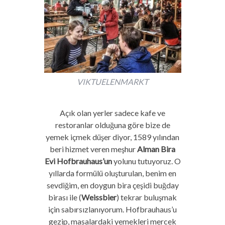
VIKTUELENMARKT
Açık olan yerler sadece kafe ve
restoranlar olduğuna göre bize de
yemek içmek düşer diyor, 1589 yılından
beri hizmet veren meşhur
Alman Bira
Evi
Hofbrauhaus’un
yolunu tutuyoruz. O
yıllarda formülü oluşturulan, benim en
sevdiğim, en doygun bira çeşidi buğday
birası ile (
Weissbier
) tekrar buluşmak
için sabırsızlanıyorum.
Hofbrauhaus’u
gezip, masalardaki yemekleri mercek