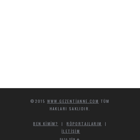
©2015
WWW.GEZENTIANNE.COM
TÜM
HAKLARI SAKLIDIR.
BEN KIMIM?
|
RÖPORTAJLARIM
|
İLETIŞIM
BAŞA DÖN