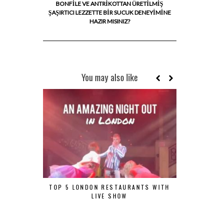
BONFILE VE ANTRIKOTTAN ÜRETILMIŞ
ŞAŞIRTICI LEZZETTE BIR SUCUK DENEYIMINE
HAZIR MISINIZ?
You may also like
TOP 5 LONDON RESTAURANTS WITH
ÖZEL GÜNL
LIVE SHOW