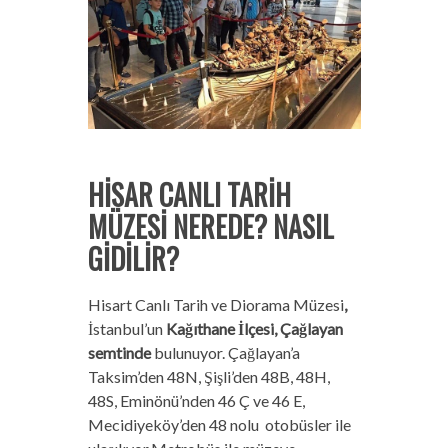
HİSAR CANLI TARİH
MÜZESİ NEREDE? NASIL
GİDİLİR?
Hisart Canlı Tarih ve Diorama Müzesi
,
İstanbul’un
Kağıthane İlçesi, Çağlayan
semtinde
bulunuyor. Çağlayan’a
Taksim’den 48N, Şişli’den 48B, 48H,
48S, Eminönü’nden 46 Ç ve 46 E,
Mecidiyeköy’den 48 nolu otobüsler ile