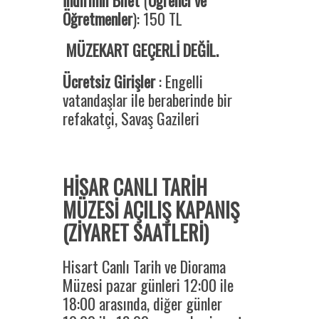
İndirimli Bilet
(
Öğrenci ve
Öğretmenler
): 150 TL
MÜZEKART GEÇERLİ DEĞİL.
Ücretsiz Girişler
: Engelli
vatandaşlar ile beraberinde bir
refakatçi, Savaş Gazileri
HİSAR CANLI TARİH
MÜZESİ AÇILIŞ KAPANIŞ
(ZİYARET SAATLERİ)
Hisart Canlı Tarih ve Diorama
Müzesi pazar günleri 12:00 ile
18:00 arasında, diğer günler