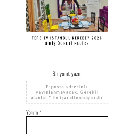
TERS EV İSTANBUL NEREDE? 2026
İSTANBUL 
GIRIŞ ÜCRETI NEDIR?
SKYVIEW V
GIDILIR? 2
Bir yanıt yazın
E-posta adresiniz
yayınlanmayacak.
Gerekli
alanlar
*
ile işaretlenmişlerdir
Yorum
*