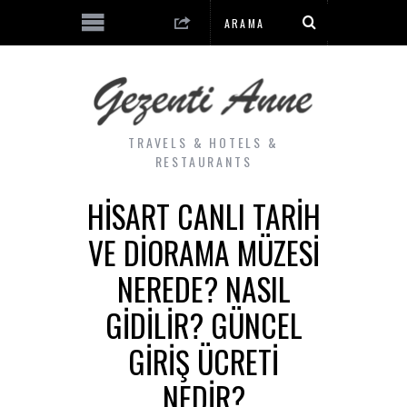
TRAVELS & HOTELS &
RESTAURANTS
HISART CANLI TARIH
VE DIORAMA MÜZESI
NEREDE? NASIL
GIDILIR? GÜNCEL
GIRIŞ ÜCRETI
NEDIR?