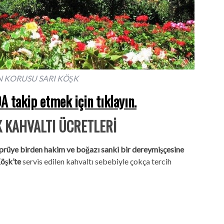
 KORUSU SARI KÖŞK
 takip etmek için tıklayın.
 KAHVALTI ÜCRETLERİ
öprüye birden hakim ve boğazı sanki bir dereymişçesine
Köşk’te
servis edilen kahvaltı sebebiyle çokça tercih