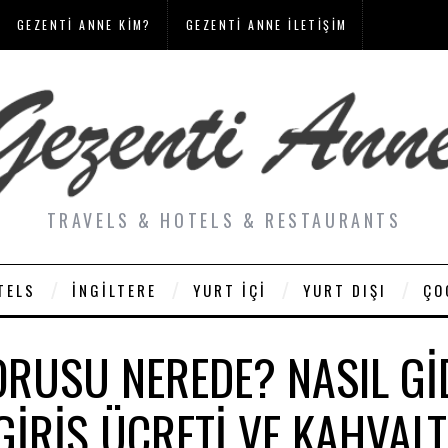
GEZENTI ANNE KIM?
GEZENTI ANNE İLETIŞIM
TRAVELS & HOTELS & RESTAURANTS
TELS
İNGILTERE
YURT İÇI
YURT DIŞI
ÇO
RUSU NEREDE? NASIL GI
GIRIŞ ÜCRETI VE KAHVALT