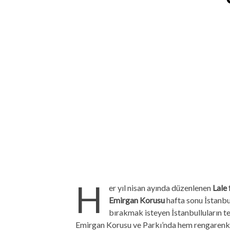
H
er yıl nisan ayında düzenlenen
Lale 
Emirgan Korusu
hafta sonu İstanbu
bırakmak isteyen İstanbulluların te
Emirgan Korusu ve Parkı’nda hem rengarenk çi