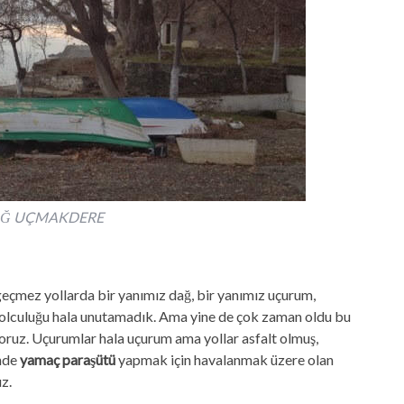
AĞ UÇMAKDERE
 geçmez yollarda bir yanımız dağ, bir yanımız uçurum,
yolculuğu hala unutamadık. Ama yine de çok zaman oldu bu
yoruz. Uçurumlar hala uçurum ama yollar asfalt olmuş,
nde
yamaç paraşütü
yapmak için havalanmak üzere olan
z.