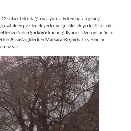
n 12 suları Tekirdağ’ a varıyoruz. Erken batan güneşi
p sahilden gezilecek yerler ve görülecek yerler listesinin
efte
üzerinden
Şarkö
y’e
kadar gidiyoruz. Uzun yıllar önce
etirip
Assos
‘
a
giderken
Malkara-Keşan
hattı yerine bu
ğumuz var.