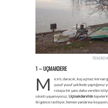
TEKİRD
1 – UÇMAKDERE
M
ıcırlı, daracık, kuş uçmaz kervan
yusuf yusuf şeklinde yaptığımız 
rotaya bir şans daha verelim isti
sıkıntı yaşamıyoruz.
Uçmakdere
’nin
tepeleri
iki gence rastlıyor, hemen yanlarına koşuyoru