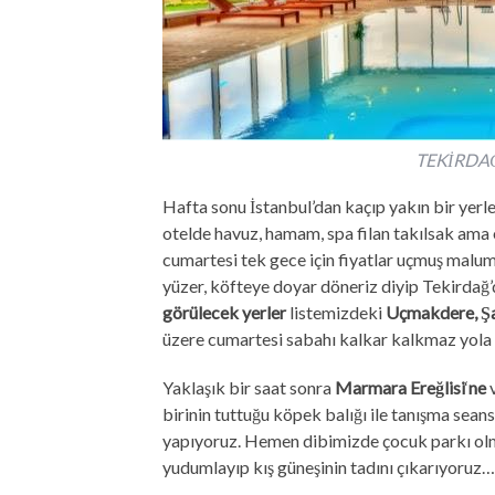
TEKİRDA
Hafta sonu İstanbul’dan kaçıp yakın bir yerle
otelde havuz, hamam, spa filan takılsak ama
cumartesi tek gece için fiyatlar uçmuş malum
yüzer, köfteye doyar döneriz diyip Tekirdağ
görülecek yerler
listemizdeki
Uçmakdere, Şa
üzere cumartesi sabahı kalkar kalkmaz yola
Yaklaşık bir saat sonra
Marmara Ereğlisi
‘
ne
v
birinin tuttuğu köpek balığı ile tanışma sea
yapıyoruz.
Hemen dibimizde çocuk parkı olma
yudumlayıp kış güneşinin tadını çıkarıyoruz…