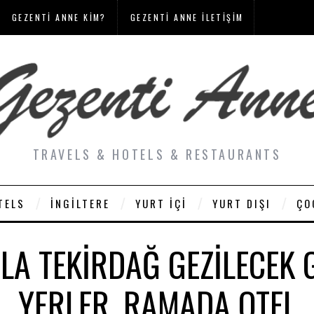
GEZENTI ANNE KIM?
GEZENTI ANNE İLETIŞIM
TRAVELS & HOTELS & RESTAURANTS
TELS
İNGILTERE
YURT İÇI
YURT DIŞI
ÇO
LA TEKIRDAĞ GEZILECEK 
YERLER, RAMADA OTEL