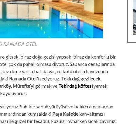
Ğ RAMADA OTEL
re gitsek, biraz doğa gezisi yapsak, biraz da konforlu bir
 otel çok da pahalı olmasa diyoruz. Sapanca cenaplarında
, biz de ne varsa batıda var, en kötü otelin havuzunda
’daki
Ramada O
tel
‘
i
seçiyoruz.
Tekirdağ gezilecek
rköy, Mürefte’yi
görmek ve
Tekirdağ köftesi
yemek
 koyuluyoruz.
arıyoruz. Sahilde sabah yürüyüşü ve balıkçı amcalardan
nsının ardından kumsaldaki
Paşa Kafe
’de
kahvaltımızı
sı ne güzel bir tesadüf, kuzular oynarken sıcak çayımızı