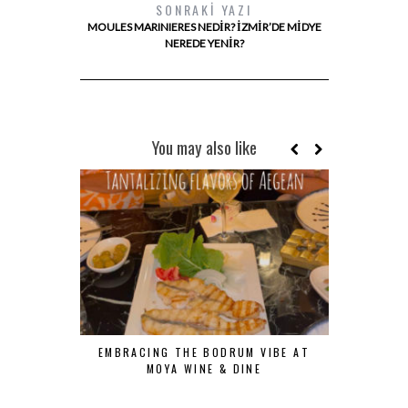
SONRAKI YAZI
MOULES MARINIERES NEDIR? İZMIR’DE MIDYE
NEREDE YENIR?
You may also like
EMBRACING THE BODRUM VIBE AT
SUNSET
MOYA WINE & DINE