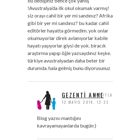
bu dediğiniz bence çok yanlış
!Avustralya’da ilk okul okumak varmış!
siz orayı cahil bir yer mi sandınız? Afrika
gibi bir yer mi sandınız? bu kadar cahil
editörler hayatta görmedim. yok onlar
okumuyorlar direk avlanıyorlar kabile
hayatı yaşıyorlar giysi de yok. biracık
araştırma yapıp öğle yazsaydınız keşke.
türkiye avustralyadan daha beter bir
durumda. hala gelmiş bunu diyorusunuz
GEZENTI ANNE
YANITLA
12 MAYIS 2018, 12:23
Blog yazısı mantığını
kavrayamayanlarda bugün:)