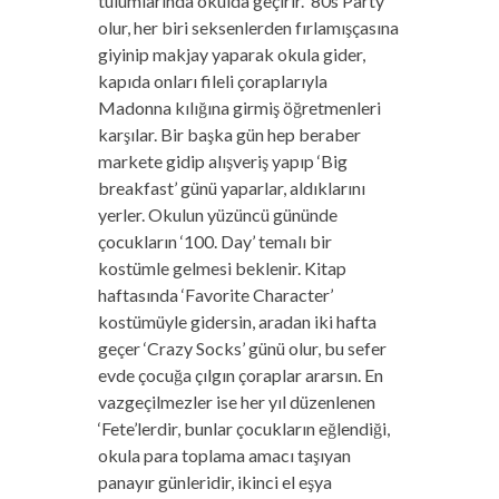
tulumlarında okulda geçirir. ‘80s Party’
olur, her biri seksenlerden fırlamışçasına
giyinip makjay yaparak okula gider,
kapıda onları fileli çoraplarıyla
Madonna kılığına girmiş öğretmenleri
karşılar. Bir başka gün hep beraber
markete gidip alışveriş yapıp ‘Big
breakfast’ günü yaparlar, aldıklarını
yerler. Okulun yüzüncü gününde
çocukların ‘100. Day’ temalı bir
kostümle gelmesi beklenir. Kitap
haftasında ‘Favorite Character’
kostümüyle gidersin, aradan iki hafta
geçer ‘Crazy Socks’ günü olur, bu sefer
evde çocuğa çılgın çoraplar ararsın. En
vazgeçilmezler ise her yıl düzenlenen
‘Fete’lerdir, bunlar çocukların eğlendiği,
okula para toplama amacı taşıyan
panayır günleridir, ikinci el eşya