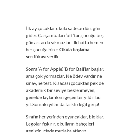
İlk ay çocuklar okula sadece dört gün
gider. Çarşambaları ‘off’tur, çocuğu beş
gün art arda sıkmazlar. İlk hafta hemen
her çocuğa birer
Okula başlama
sertifikası
verilir.
Sonra ‘A for Apple’, ‘B for Ball’lar başlar,
ama çok yormazlar. Ne ödev vardır, ne
sınav, ne test. Kısacası çocuktan pek de
akademik bir seviye beklenmeyen,
genelde laylamlom geçen bir yıldır bu
yıl. Sonraki yıllar da farklı değil gerçi!
Sınıfın her yerinden oyuncaklar, bloklar,
Legolar fışkırır, okulların bahçeleri
geniştir, içinde mutlaka atlayıp