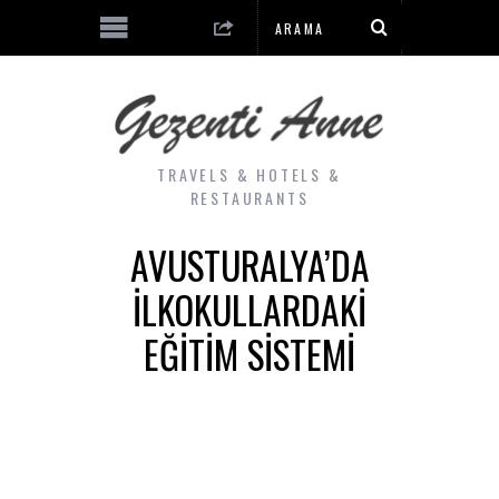
TRAVELS & HOTELS &
RESTAURANTS
AVUSTURALYA’DA
İLKOKULLARDAKI
EĞITIM SISTEMI