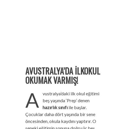
AVUSTRALYA’DA İLKOKUL
OKUMAK VARMIŞ!
A
vustralya’daki ilk okul eğitimi
beş yaşında ‘Prep’ denen
hazırlık sınıfı
ile başlar.
Çocuklar daha dört yaşında bir sene
öncesinden, okula kaydını yaptırır. O
seneki eğitimin sonuna doğru üç beş