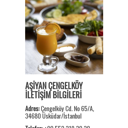
AŞİYAN ÇENGELKÖY
İLETİŞİM BİLGİLERİ
Adres:
Çengelköy Cd. No 65/A,
34680 Üsküdar/İstanbul