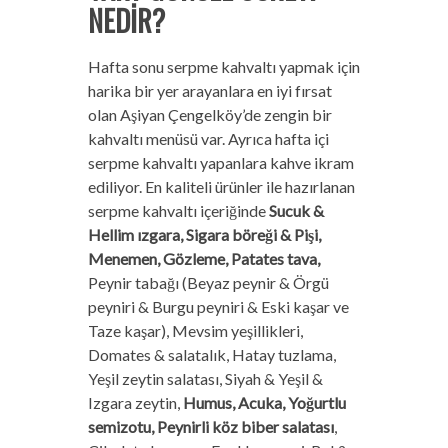
NEDİR?
Hafta sonu serpme kahvaltı yapmak için
harika bir yer arayanlara en iyi fırsat
olan Aşiyan Çengelköy’de zengin bir
kahvaltı menüsü var. Ayrıca hafta içi
serpme kahvaltı yapanlara kahve ikram
ediliyor. En kaliteli ürünler ile hazırlanan
serpme kahvaltı içeriğinde
Sucuk &
Hellim ızgara, Sigara böreği & Pişi,
Menemen, Gözleme, Patates tava,
Peynir tabağı (Beyaz peynir & Örgü
peyniri & Burgu peyniri & Eski kaşar ve
Taze kaşar), Mevsim yeşillikleri,
Domates & salatalık, Hatay tuzlama,
Yeşil zeytin salatası, Siyah & Yeşil &
Izgara zeytin,
Humus, Acuka, Yoğurtlu
semizotu, Peynirli köz biber salatası
,