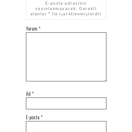
E-posta adresiniz
yayınlanmayacak.
Gerekli
alanlar
*
ile işaretlenmişlerdir
Yorum
*
Ad
*
E-posta
*