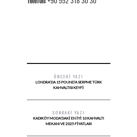
Telefon:
+90 552 318 30 30
ÖNCEKI YAZI
LONDRA’DA 15 POUND’A SERPME TÜRK
KAHVALTISI KEYFI
SONRAKI YAZI
KADIKÖY MODA’DAKI EN İYI 10 KAHVALTI
MEKANI VE 2025 FIYATLARI