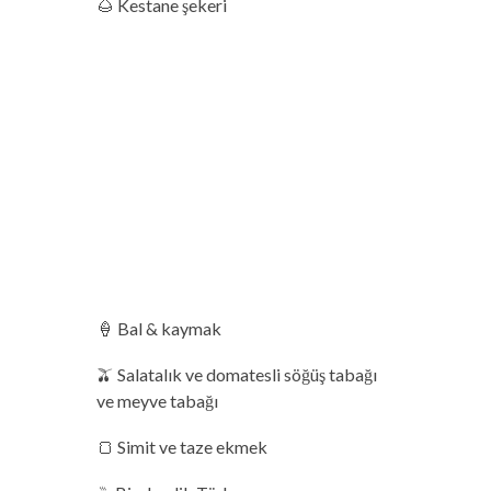
🌰 Kestane şekeri
🍦 Bal & kaymak
🫒 Salatalık ve domatesli söğüş tabağı
ve meyve tabağı
🍞 Simit ve taze ekmek