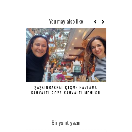
You may also like
ŞAŞKINBAKKAL ÇEŞME BAZLAMA
TARIHI YA
KAHVALTI 2026 KAHVALTI MENÜSÜ
SERPME KA
Bir yanıt yazın