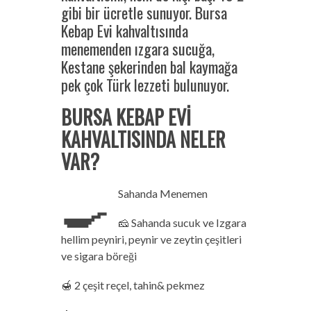
gibi bir ücretle sunuyor. Bursa
Kebap Evi kahvaltısında
menemenden ızgara sucuğa,
Kestane şekerinden bal kaymağa
pek çok Türk lezzeti bulunuyor.
BURSA KEBAP EVİ
KAHVALTISINDA NELER
VAR?
🍳
Sahanda Menemen
🧀 Sahanda sucuk ve Izgara
hellim peyniri, peynir ve zeytin çeşitleri
ve sigara böreği
🍯 2 çeşit reçel, tahin& pekmez