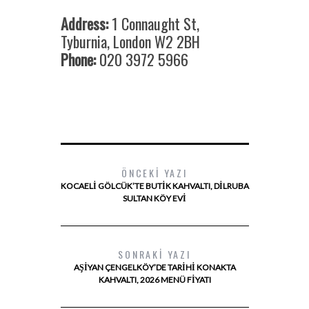
Address:
1 Connaught St,
Tyburnia, London W2 2BH
Phone:
020 3972 5966
ÖNCEKI YAZI
KOCAELI GÖLCÜK’TE BUTIK KAHVALTI, DILRUBA
SULTAN KÖY EVI
SONRAKI YAZI
AŞIYAN ÇENGELKÖY’DE TARIHI KONAKTA
KAHVALTI, 2026 MENÜ FIYATI