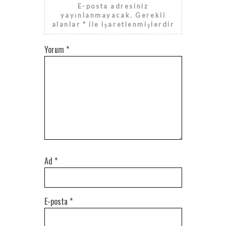
E-posta adresiniz
yayınlanmayacak.
Gerekli
alanlar
*
ile işaretlenmişlerdir
Yorum
*
Ad
*
E-posta
*