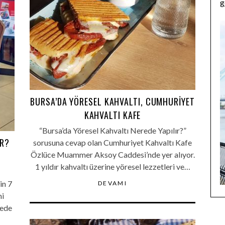
g
BURSA’DA YÖRESEL KAHVALTI, CUMHURIYET
KAHVALTI KAFE
“Bursa’da Yöresel Kahvaltı Nerede Yapılır?”
IR?
sorusuna cevap olan Cumhuriyet Kahvaltı Kafe
Özlüce Muammer Aksoy Caddesi’nde yer alıyor.
1 yıldır kahvaltı üzerine yöresel lezzetleri ve…
in 7
DEVAMI
ni
zede