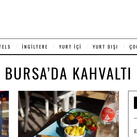
TELS
İNGILTERE
YURT İÇI
YURT DIŞI
ÇO
BURSA’DA KAHVALTI
E