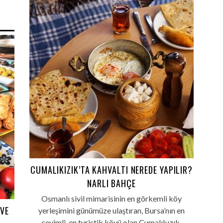
CUMALIKIZIK’TA KAHVALTI NEREDE YAPILIR?
NARLI BAHÇE
Osmanlı sivil mimarisinin en görkemli köy
 VE
yerleşimini günümüze ulaştıran, Bursa’nın en
sevimli, en turistik köyü olan Cumalıkızık,