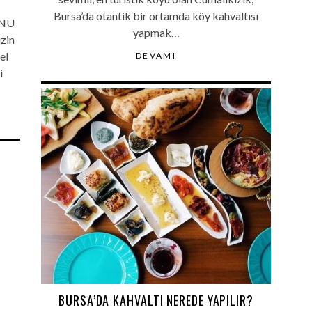
Bursa’da otantik bir ortamda köy kahvaltısı
ONU
yapmak…
izin
el
DEVAMI
i
BURSA’DA KAHVALTI NEREDE YAPILIR?