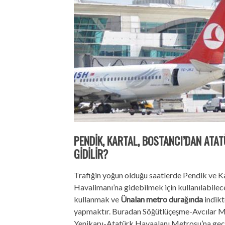
PENDİK, KARTAL, BOSTANCI’DAN ATA
GİDİLİR?
Trafiğin yoğun olduğu saatlerde Pendik ve K
Havalimanı’na gidebilmek için kullanılabil
kullanmak ve
Ünalan metro durağında
indikt
yapmaktır. Buradan Söğütlüçeşme-Avcılar Me
Yenikapı-Atatürk Havaalanı Metrosu’na geçiş