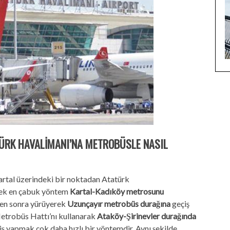
TÜRK HAVALİMANI’NA METROBÜSLE NASIL
artal üzerindeki bir noktadan Atatürk
ecek en çabuk yöntem
Kartal-Kadıköy metrosunu
en sonra yürüyerek
Uzunçayır metrobüs durağına
geçiş
trobüs Hattı’nı kullanarak
Ataköy-Şirinevler durağında
 yapmak çok daha hızlı bir yöntemdir. Aynı şekilde