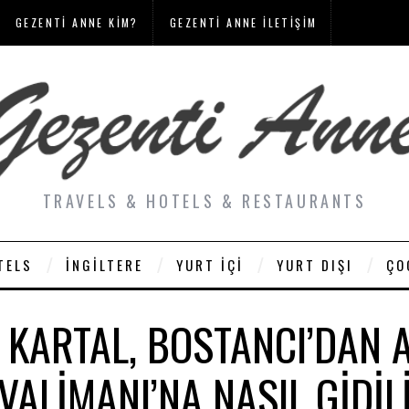
GEZENTI ANNE KIM?
GEZENTI ANNE İLETIŞIM
TRAVELS & HOTELS & RESTAURANTS
TELS
İNGILTERE
YURT İÇI
YURT DIŞI
ÇO
, KARTAL, BOSTANCI’DAN 
VALIMANI’NA NASIL GIDIL