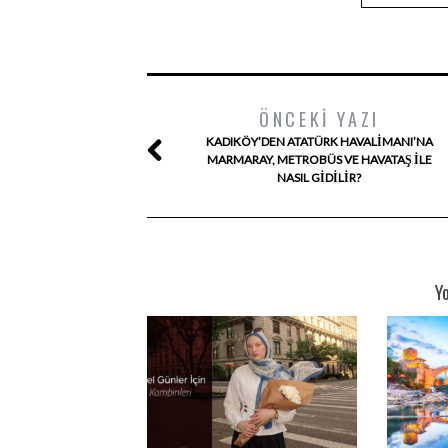
ÖNCEKI YAZI
KADIKÖY’DEN ATATÜRK HAVALIMANI’NA
MARMARAY, METROBÜS VE HAVATAŞ ILE
NASIL GIDILIR?
Y