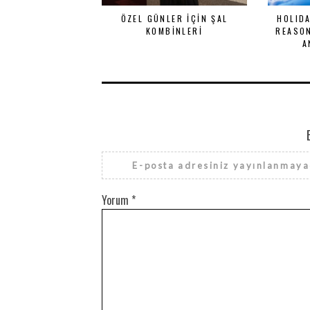
ÖZEL GÜNLER İÇIN ŞAL
HOLID
KOMBINLERI
REASON
A
E-posta adresiniz yayınlanmaya
Yorum
*