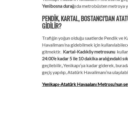
Yenibosna durağı
da metrobüsten metroya yay
PENDİK, KARTAL, BOSTANCI’DAN
ATAT
GİDİLİR?
Trafiğin yoğun olduğu saatlerde Pendik ve K
Havalimanı’na gidebilmek için kullanılabil
gitmektir.
Kartal-Kadıköy metrosunu
kullan
24:00’e kadar 5 ile 10 dakika aralığındaki sık
geçilebilir
,
Yenikapı’ya kadar giderek, burad
geçiş yapılıp, Atatürk Havalimanı’na ulaşılabil
Yenikapı-Atatürk Havaalanı Metrosu’nun sef