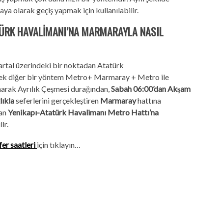
a olarak geçiş yapmak için kullanılabilir.
ÜRK HAVALİMANI’NA MARMARAYLA NASIL
artal üzerindeki bir noktadan Atatürk
ecek diğer bir yöntem Metro+ Marmaray + Metro ile
arak Ayrılık Çeşmesi durağından,
Sabah 06:00’dan Akşam
lıkla
seferlerini gerçekleştiren
Marmaray
hattına
an
Yenikapı-Atatürk Havalimanı Metro Hattı’na
ir.
er saatleri
için tıklayın…