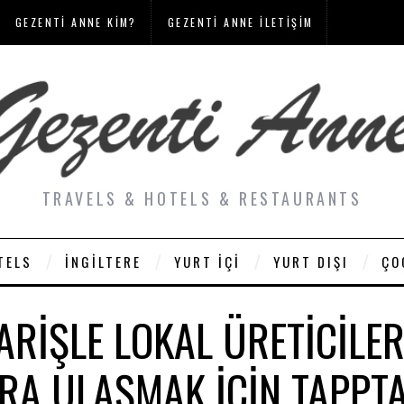
GEZENTI ANNE KIM?
GEZENTI ANNE İLETIŞIM
TRAVELS & HOTELS & RESTAURANTS
TELS
İNGILTERE
YURT İÇI
YURT DIŞI
ÇO
PARIŞLE LOKAL ÜRETICILE
RA ULAŞMAK IÇIN TAPPT