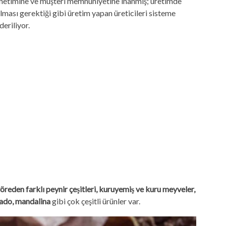
yönetimine ve müşteri memnuniyetine inanmış; üretimde
lması gerektiği gibi üretim yapan üreticileri sisteme
deriliyor.
 yöreden farklı peynir çeşitleri, kuruyemiş ve kuru meyveler,
kado, mandalina
gibi çok çeşitli ürünler var.