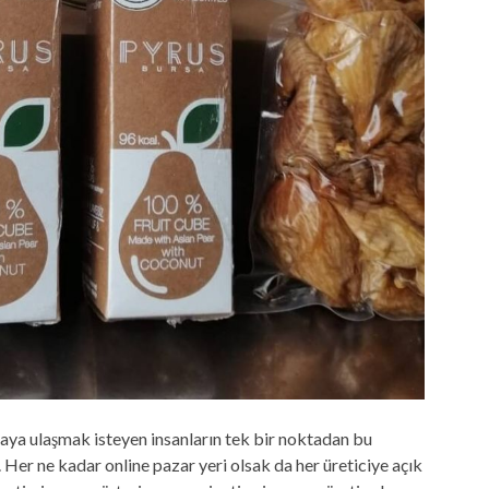
ya ulaşmak isteyen insanların tek bir noktadan bu
Her ne kadar online pazar yeri olsak da her üreticiye açık