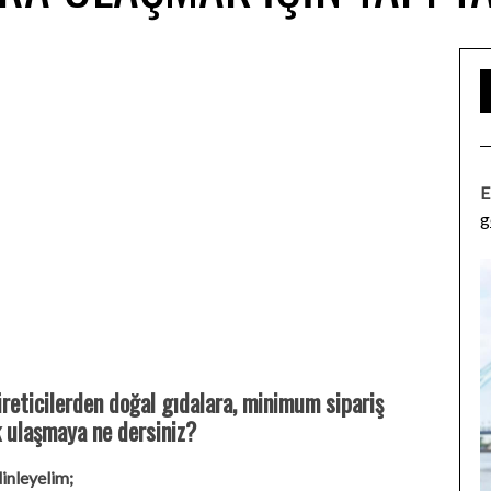
E
g
üreticilerden doğal gıdalara, minimum sipariş
k ulaşmaya ne dersiniz?
inleyelim;