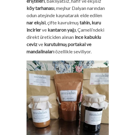
erişteleri
, bakliyatsız, hafif ve ekşisiz
köy tarhanası
, meşhur Dalyan narından
odun ateşinde kaynatarak elde edilen
nar ekşisi
, çifte kavrulmuş
tahin, kuru
incirler
ve
kantaron yağı
, Çameli’ndeki
direkt üreticiden alınan
ince kabuklu
ceviz
ve
kurutulmuş portakal ve
mandalinaları
özellikle seviliyor.