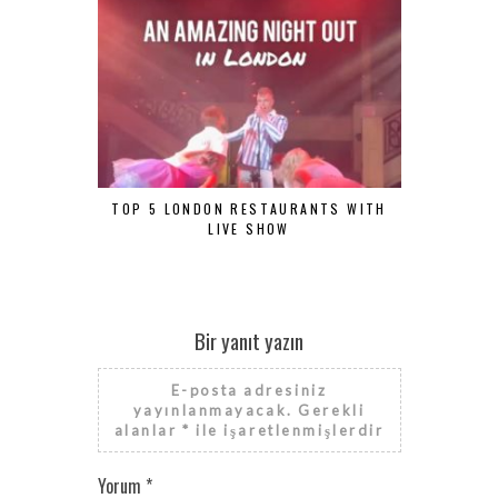
TOP 5 LONDON RESTAURANTS WITH
ÖZEL GÜNL
LIVE SHOW
Bir yanıt yazın
E-posta adresiniz
yayınlanmayacak.
Gerekli
alanlar
*
ile işaretlenmişlerdir
Yorum
*