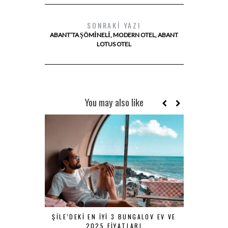
SONRAKI YAZI
ABANT’TA ŞÖMINELI, MODERN OTEL, ABANT
LOTUS OTEL
You may also like
ŞILE’DEKI EN İYI 3 BUNGALOV EV VE
İSTANBUL
2025 FIYATLARI
TE