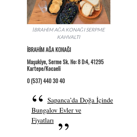
İBRAHİM AĞA KONAĞI SERPME
KAHVALTI
İBRAHİM AĞA KONAĞI
Maşukiye, Serme Sk. No: 8 D:4, 41295
Kartepe/Kocaeli
0 (537) 440 30 40
Sapanca’da Doğa İçinde
Bungalov Evler ve
Fiyatları