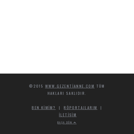
©2015
WWW.GEZENTIANNE.COM
TÜM
HAKLARI SAKLIDIR.
BEN KIMIM?
|
RÖPORTAJLARIM
|
İLETIŞIM
BAŞA DÖN