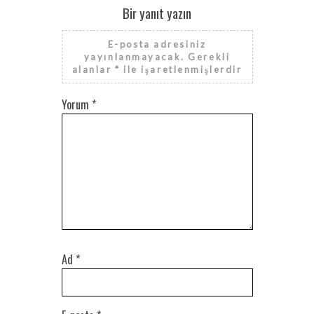
Bir yanıt yazın
E-posta adresiniz
yayınlanmayacak.
Gerekli
alanlar
*
ile işaretlenmişlerdir
Yorum
*
Ad
*