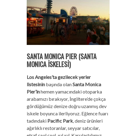
SANTA MONICA PIER (SANTA
MONICA İSKELESİ)
Los Angeles’ta gezilecek yerler
listesinin
başında olan
Santa Monica
Pier’in
hemen yamacındaki otoparka
arabamızı bırakıyor, İngiltere’de çokça
gördüğümüz denize doğru uzanmış dev
iskele boyunca ilerliyoruz. Eğlence fuarı
tadındaki
Pacific Park
, deniz ürünleri
ağırlıklı restoranlar, seyyar satıcılar,
etraf cıvıl cıvıl, ışıl ışıl. Karşılaştığımız