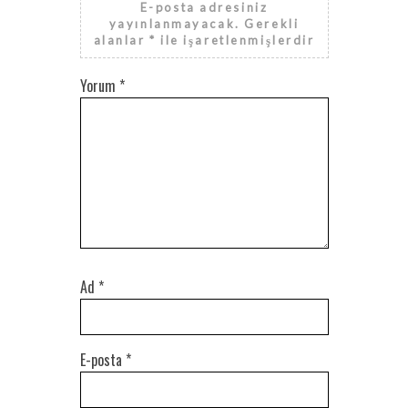
E-posta adresiniz
yayınlanmayacak.
Gerekli
alanlar
*
ile işaretlenmişlerdir
Yorum
*
Ad
*
E-posta
*