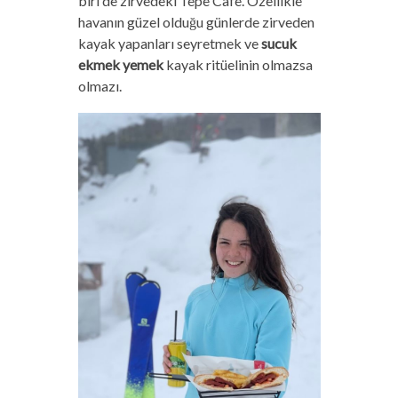
biri de zirvedeki Tepe Cafe. Özellikle
havanın güzel olduğu günlerde zirveden
kayak yapanları seyretmek ve
sucuk
ekmek yemek
kayak ritüelinin olmazsa
olmazı.