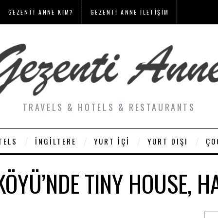
GEZENTI ANNE KIM?
GEZENTI ANNE İLETIŞIM
TRAVELS & HOTELS & RESTAURANTS
TELS
İNGILTERE
YURT İÇI
YURT DIŞI
ÇO
 KÖYÜ’NDE TINY HOUSE, H