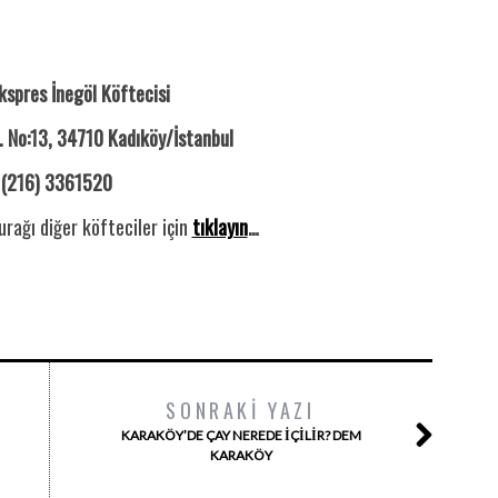
kspres İnegöl Köftecisi
 No:13, 34710 Kadıköy/İstanbul
 (216) 3361520
urağı diğer köfteciler için
tıklayın
…
SONRAKI YAZI
KARAKÖY’DE ÇAY NEREDE İÇILIR? DEM
KARAKÖY