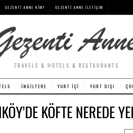
GEZENTI ANNE KIM?
GEZENTI ANNE İLETIŞIM
TRAVELS & HOTELS & RESTAURANTS
TELS
İNGILTERE
YURT İÇI
YURT DIŞI
ÇO
IKÖY’DE KÖFTE NEREDE YE