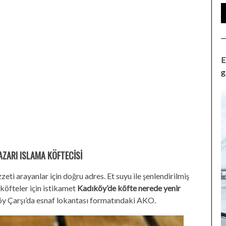
E
g
ZARI ISLAMA KÖFTECİSİ
eti arayanlar için doğru adres. Et suyu ile şenlendirilmiş
köfteler için istikamet
Kadıköy’de köfte nerede yenir
y Çarşı’da esnaf lokantası formatındaki AKO.