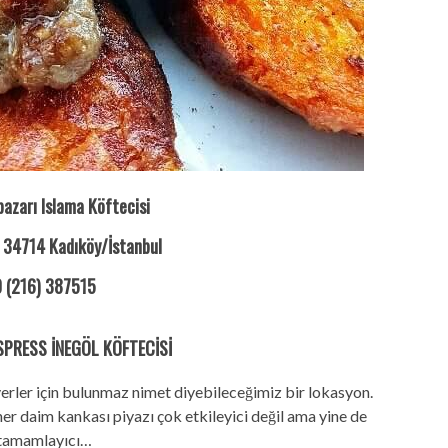
azarı Islama Köftecisi
34714 Kadıköy/İstanbul
 (216) 387515
SPRESS İNEGÖL KÖFTECİSİ
erler için bulunmaz nimet diyebileceğimiz bir lokasyon.
her daim kankası piyazı çok etkileyici değil ama yine de
tamamlayıcı…