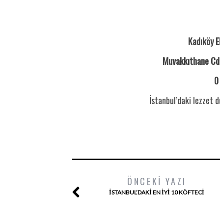
Kadıköy E
Muvakkıthane Cd.
0
İstanbul’daki lezzet d
ÖNCEKI YAZI
İSTANBUL’DAKI EN İYI 10 KÖFTECI