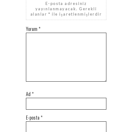
E-posta adresiniz
yayınlanmayacak.
Gerekli
alanlar
*
ile işaretlenmişlerdir
Yorum
*
Ad
*
E-posta
*