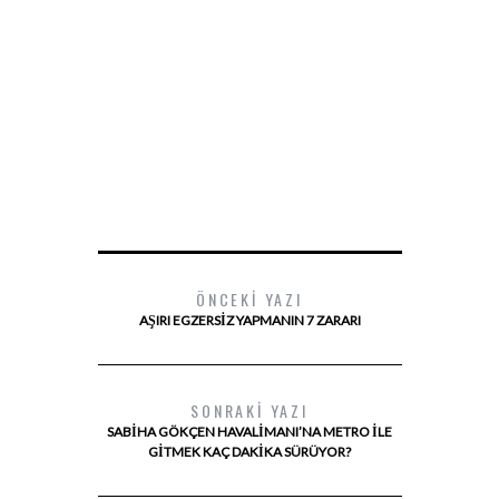
ÖNCEKI YAZI
AŞIRI EGZERSIZ YAPMANIN 7 ZARARI
SONRAKI YAZI
SABIHA GÖKÇEN HAVALIMANI’NA METRO ILE
GITMEK KAÇ DAKIKA SÜRÜYOR?