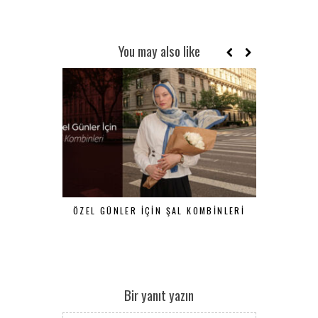
You may also like
ÖZEL GÜNLER İÇIN ŞAL KOMBINLERI
HOLIDAY O
TO VISIT
Bir yanıt yazın