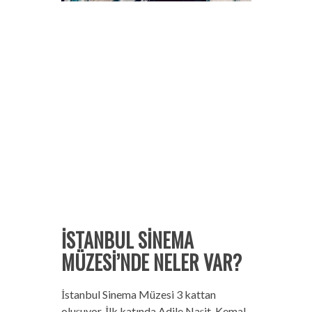
İSTANBUL SİNEMA
MÜZESİ’NDE NELER VAR?
İstanbul Sinema Müzesi 3 kattan
oluşuyor. İlk katında Adile Naşit, Kemal