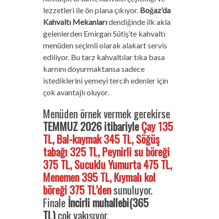
lezzetleri ile ön plana çıkıyor.
Boğaz’da
Kahvaltı Mekanları
dendiğinde ilk akla
gelenlerden Emirgan Sütiş’te kahvaltı
menüden seçimli olarak alakart servis
ediliyor. Bu tarz kahvaltılar tıka basa
karnını doyurmaktansa sadece
istediklerini yemeyi tercih edenler için
çok avantajlı oluyor.
Menüden örnek vermek gerekirse
TEMMUZ 2026 itibariyle
Çay 135
TL, Bal-kaymak 345 TL, Söğüş
tabağı 325 TL, Peynirli su böreği
375 TL, Sucuklu Yumurta 475 TL,
Menemen 395 TL, Kıymalı kol
böreği 375
TL’den
sunuluyor.
Finale
İncirli muhallebi(365
TL)
çok yakışıyor.