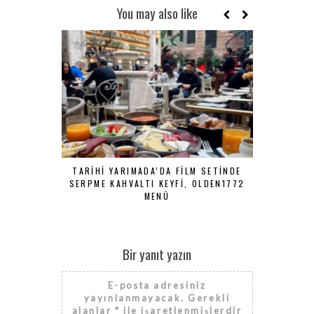
You may also like
TARIHI YARIMADA’DA FILM SETINDE
TURKISH B
SERPME KAHVALTI KEYFI, OLDEN1772
LEBANES
MENÜ
Bir yanıt yazın
E-posta adresiniz
yayınlanmayacak.
Gerekli
alanlar
*
ile işaretlenmişlerdir