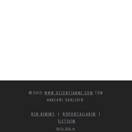
©2015
WWW.GEZENTIANNE.COM
TÜM
HAKLARI SAKLIDIR.
BEN KIMIM?
|
RÖPORTAJLARIM
|
İLETIŞIM
BAŞA DÖN