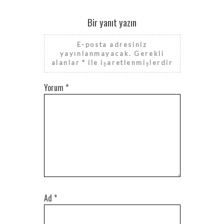
Bir yanıt yazın
E-posta adresiniz
yayınlanmayacak.
Gerekli
alanlar
*
ile işaretlenmişlerdir
Yorum
*
Ad
*