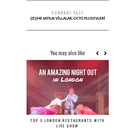
SONRAKI YAZI
ÇEŞME SATILIK VILLALAR, OCTO PLUS EVLERI
You may also like
TOP 5 LONDON RESTAURANTS WITH
ÖZEL GÜNL
LIVE SHOW