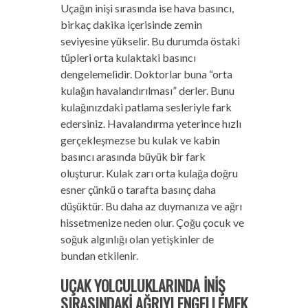
Uçağın inişi sırasında ise hava basıncı,
birkaç dakika içerisinde zemin
seviyesine yükselir. Bu durumda östaki
tüpleri orta kulaktaki basıncı
dengelemelidir. Doktorlar buna “orta
kulağın havalandırılması” derler. Bunu
kulağınızdaki patlama sesleriyle fark
edersiniz. Havalandırma yeterince hızlı
gerçekleşmezse bu kulak ve kabin
basıncı arasında büyük bir fark
oluşturur. Kulak zarı orta kulağa doğru
esner çünkü o tarafta basınç daha
düşüktür. Bu daha az duymanıza ve ağrı
hissetmenize neden olur. Çoğu çocuk ve
soğuk algınlığı olan yetişkinler de
bundan etkilenir.
UÇAK YOLCULUKLARINDA İNİŞ
SIRASINDAKİ AĞRIYI ENGELLEMEK