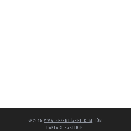
©2015
WWW.GEZENTIANNE.COM
TÜM
HAKLARI SAKLIDIR.