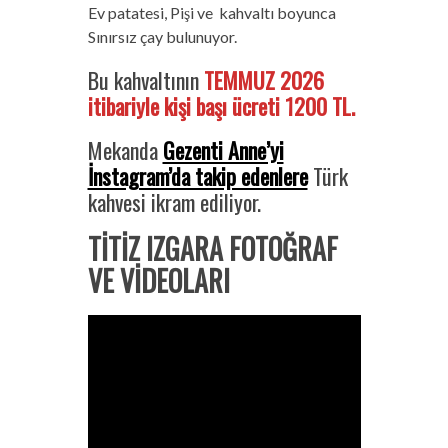
Ev patatesi, Pişi ve kahvaltı boyunca
Sınırsız çay bulunuyor.
Bu kahvaltının
TEMMUZ 2026
itibariyle kişi başı ücreti 1200 TL.
Mekanda
Gezenti Anne’yi
İnstagram’da takip edenlere
Türk
kahvesi ikram ediliyor.
TİTİZ IZGARA FOTOĞRAF
VE VİDEOLARI