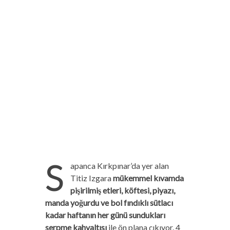
S
apanca Kırkpınar’da yer alan
Titiz Izgara
mükemmel kıvamda
pişirilmiş etleri, köftesi, piyazı,
manda yoğurdu ve bol fındıklı sütlacı
kadar haftanın her günü sundukları
serpme kahvaltısı
ile ön plana çıkıyor. 4