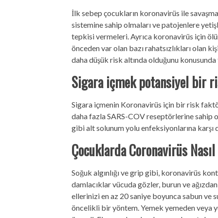
İlk sebep çocukların koronavirüs ile savaşmal
sistemine sahip olmaları ve patojenlere yeti
tepkisi vermeleri. Ayrıca koronavirüs için öl
önceden var olan bazı rahatsızlıkları olan k
daha düşük risk altında olduğunu konusunda f
Sigara içmek potansiyel bir r
Sigara içmenin Koronavirüs için bir risk faktö
daha fazla SARS-COV reseptörlerine sahip o
gibi alt solunum yolu enfeksiyonlarına karşı d
Çocuklarda Coronavirüs Nasıl
Soğuk algınlığı ve grip gibi, koronavirüs ko
damlacıklar vücuda gözler, burun ve ağızdan
ellerinizi en az 20 saniye boyunca sabun ve su
öncelikli bir yöntem. Yemek yemeden veya y