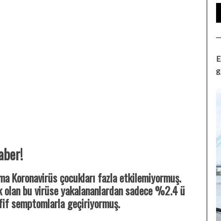
E
g
aber!
a Koronavirüs çocukları fazla etkilemiyormuş.
ek olan bu virüse yakalananlardan sadece %2.4 ü
afif semptomlarla geçiriyormuş.