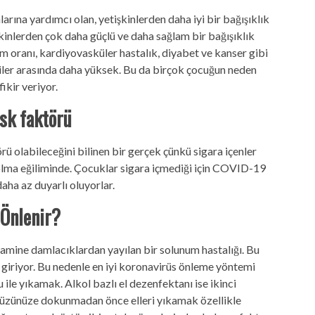
arına yardımcı olan, yetişkinlerden daha iyi bir bağışıklık
şkinlerden çok daha güçlü ve daha sağlam bir bağışıklık
üm oranı, kardiyovasküler hastalık, diyabet ve kanser gibi
işiler arasında daha yüksek. Bu da birçok çocuğun neden
ikir veriyor.
isk faktörü
rü olabileceğini bilinen bir gerçek çünkü sigara içenler
lma eğiliminde. Çocuklar sigara içmediği için COVID-19
aha az duyarlı oluyorlar.
 Önlenir?
ntamine damlacıklardan yayılan bir solunum hastalığı. Bu
 giriyor. Bu nedenle en iyi koronavirüs önleme yöntemi
 ile yıkamak. Alkol bazlı el dezenfektanı ise ikinci
üzünüze dokunmadan önce elleri yıkamak özellikle