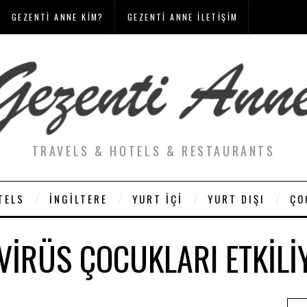
GEZENTI ANNE KIM?
GEZENTI ANNE İLETIŞIM
TRAVELS & HOTELS & RESTAURANTS
TELS
İNGILTERE
YURT İÇI
YURT DIŞI
ÇO
IRÜS ÇOCUKLARI ETKIL