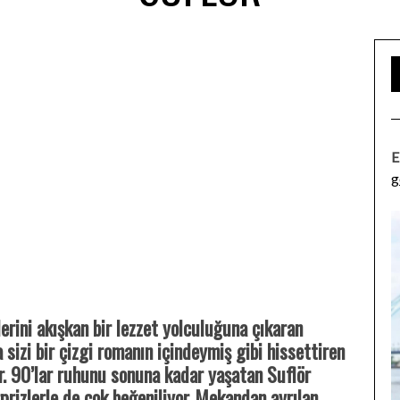
E
g
lerini akışkan bir lezzet yolculuğuna çıkaran
 sizi bir çizgi romanın içindeymiş gibi hissettiren
or. 90’lar ruhunu sonuna kadar yaşatan Suflör
rprizlerle de çok beğeniliyor. Mekandan ayrılan