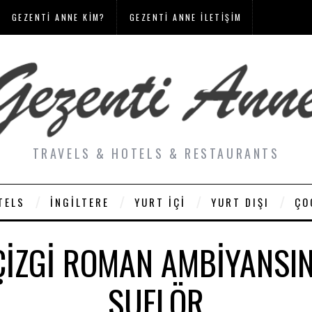
GEZENTI ANNE KIM?
GEZENTI ANNE İLETIŞIM
TRAVELS & HOTELS & RESTAURANTS
TELS
İNGILTERE
YURT İÇI
YURT DIŞI
ÇO
ÇIZGI ROMAN AMBIYANSIN
SUFLÖR