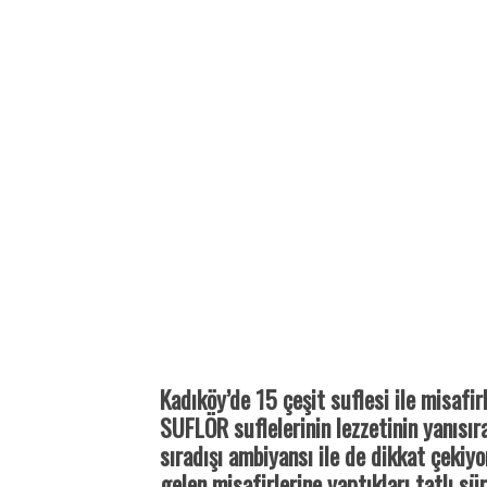
Kadıköy’de 15 çeşit suflesi ile misafir
SUFLÖR suflelerinin lezzetinin yanısıra
sıradışı ambiyansı ile de dikkat çekiy
gelen misafirlerine yaptıkları tatlı sü