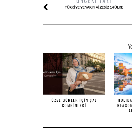
ÖNCEKI YAZI
TÜRKIYE’YE YAKIN VIZESIZ 14 ÜLKE
Y
ÖZEL GÜNLER İÇIN ŞAL
HOLID
KOMBINLERI
REASON
A