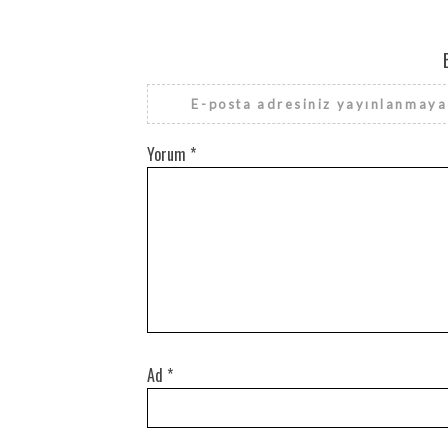
E-posta adresiniz yayınlanmaya
Yorum
*
Ad
*