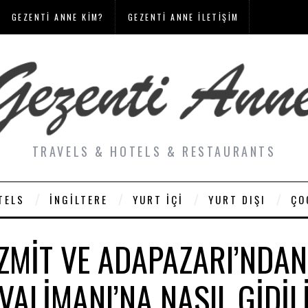
GEZENTI ANNE KIM?
GEZENTI ANNE İLETIŞIM
TRAVELS & HOTELS & RESTAURANTS
TELS
İNGILTERE
YURT İÇI
YURT DIŞI
ÇO
İZMIT VE ADAPAZARI’NDA
VALIMANI’NA NASIL GIDIL