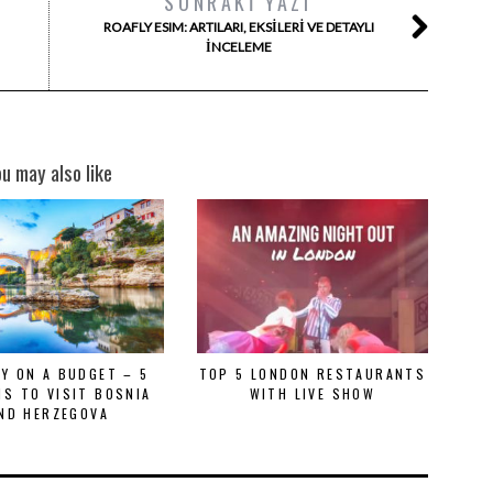
SONRAKI YAZI
ROAFLY ESIM: ARTILARI, EKSILERI VE DETAYLI
İNCELEME
ou may also like
AY ON A BUDGET – 5
TOP 5 LONDON RESTAURANTS
S TO VISIT BOSNIA
WITH LIVE SHOW
ND HERZEGOVA