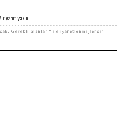
Bir yanıt yazın
cak.
Gerekli alanlar
*
ile işaretlenmişlerdir