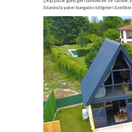
çıkıp pazar günü geri dönülecek bir tatilde,
İstanbul’a yakın bungalov bölgeleri özellikle