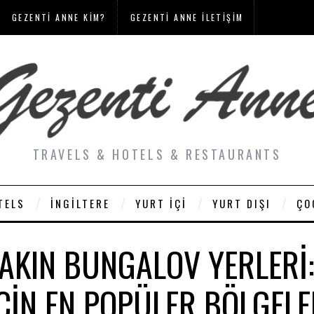
GEZENTI ANNE KIM?
GEZENTI ANNE İLETIŞIM
TRAVELS & HOTELS & RESTAURANTS
TELS
İNGILTERE
YURT İÇI
YURT DIŞI
ÇO
YAKIN BUNGALOV YERLERI
İÇIN EN POPÜLER BÖLGELE