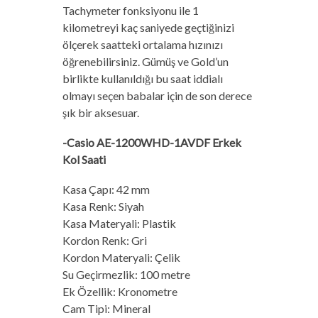
Tachymeter fonksiyonu ile 1
kilometreyi kaç saniyede geçtiğinizi
ölçerek saatteki ortalama hızınızı
öğrenebilirsiniz. Gümüş ve Gold’un
birlikte kullanıldığı bu saat iddialı
olmayı seçen babalar için de son derece
şık bir aksesuar.
-Casio AE-1200WHD-1AVDF Erkek
Kol Saati
Kasa Çapı: 42 mm
Kasa Renk: Siyah
Kasa Materyali: Plastik
Kordon Renk: Gri
Kordon Materyali: Çelik
Su Geçirmezlik: 100 metre
Ek Özellik: Kronometre
Cam Tipi: Mineral