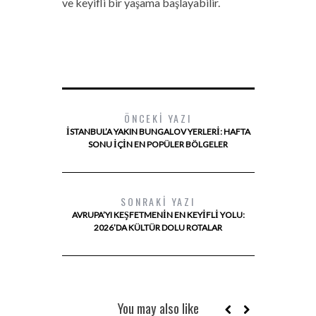
ve keyifli bir yaşama başlayabilir.
ÖNCEKI YAZI
İSTANBUL’A YAKIN BUNGALOV YERLERI: HAFTA
SONU İÇIN EN POPÜLER BÖLGELER
SONRAKI YAZI
AVRUPA’YI KEŞFETMENIN EN KEYIFLI YOLU:
2026’DA KÜLTÜR DOLU ROTALAR
You may also like