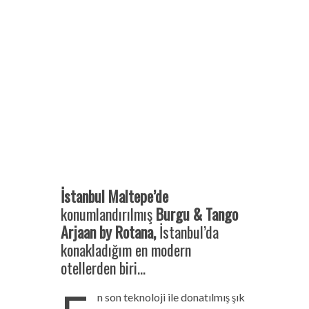
İstanbul Maltepe’de
konumlandırılmış
Burgu & Tango
Arjaan
by Rotana,
İstanbul’da
konakladığım en modern
otellerden biri…
n son teknoloji ile donatılmış şık