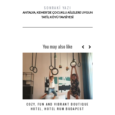
SONRAKI YAZI
ANTALYA, KEMER’DE ÇOCUKLU AILELERE UYGUN
TATIL KÖYÜ TAVSIYESI
You may also like
COZY, FUN AND VIBRANT BOUTIQUE
A LUXURY 
HOTEL, HOTEL RUM BUDAPEST
ESSEX