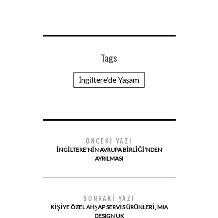
Tags
İngiltere'de Yaşam
ÖNCEKI YAZI
İNGILTERE’NIN AVRUPA BIRLIĞI’NDEN
AYRILMASI
SONRAKI YAZI
KIŞIYE ÖZEL AHŞAP SERVIS ÜRÜNLERI, MIA
DESIGN UK