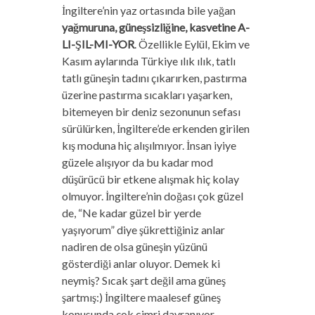
İngiltere’nin yaz ortasında bile yağan
yağmuruna, güneşsizliğine, kasvetine A-
LI-ŞIL-MI-YOR
. Özellikle Eylül, Ekim ve
Kasım aylarında Türkiye ılık ılık, tatlı
tatlı güneşin tadını çıkarırken, pastırma
üzerine pastırma sıcakları yaşarken,
bitemeyen bir deniz sezonunun sefası
sürülürken, İngiltere’de erkenden girilen
kış moduna hiç alışılmıyor. İnsan iyiye
güzele alışıyor da bu kadar mod
düşürücü bir etkene alışmak hiç kolay
olmuyor. İngiltere’nin doğası çok güzel
de, “Ne kadar güzel bir yerde
yaşıyorum” diye şükrettiğiniz anlar
nadiren de olsa güneşin yüzünü
gösterdiği anlar oluyor. Demek ki
neymiş? Sıcak şart değil ama güneş
şartmış:) İngiltere maalesef güneş
konusunda çok cimri davranıyor.