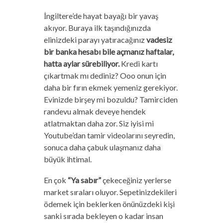
İngiltere’de hayat bayağı bir yavaş
akıyor. Buraya ilk taşındığınızda
elinizdeki parayı yatıracağınız
vadesiz
bir banka hesabı bile açmanız haftalar,
hatta aylar sürebiliyor.
Kredi kartı
çıkartmak mı dediniz? Ooo onun için
daha bir fırın ekmek yemeniz gerekiyor.
Evinizde birşey mi bozuldu? Tamirciden
randevu almak deveye hendek
atlatmaktan daha zor. Siz iyisi mi
Youtube’dan tamir videolarını seyredin,
sonuca daha çabuk ulaşmanız daha
büyük ihtimal.
En çok
“Ya sabır”
çekeceğiniz yerlerse
market sıraları oluyor. Sepetinizdekileri
ödemek için beklerken önünüzdeki kişi
sanki sırada bekleyen o kadar insan