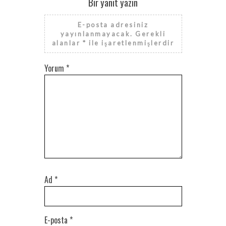
Bir yanıt yazın
E-posta adresiniz
yayınlanmayacak.
Gerekli
alanlar
*
ile işaretlenmişlerdir
Yorum
*
Ad
*
E-posta
*