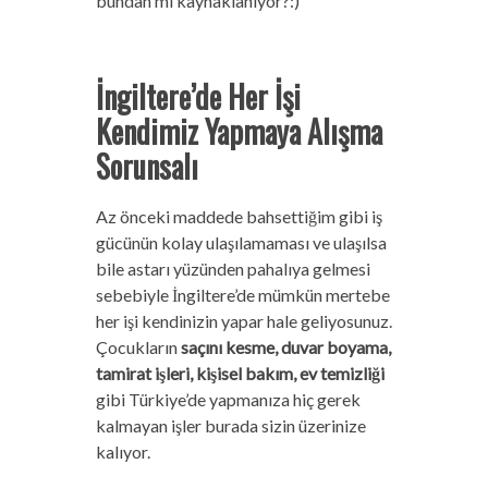
bundan mı kaynaklanıyor?:)
İngiltere’de Her İşi
Kendimiz Yapmaya Alışma
Sorunsalı
Az önceki maddede bahsettiğim gibi iş
gücünün kolay ulaşılamaması ve ulaşılsa
bile astarı yüzünden pahalıya gelmesi
sebebiyle İngiltere’de mümkün mertebe
her işi kendinizin yapar hale geliyosunuz.
Çocukların
saçını kesme, duvar boyama,
tamirat işleri, kişisel bakım, ev temizliği
gibi Türkiye’de yapmanıza hiç gerek
kalmayan işler burada sizin üzerinize
kalıyor.