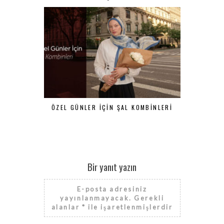
ÖZEL GÜNLER İÇIN ŞAL KOMBINLERI
HOLIDAY O
TO VISIT
Bir yanıt yazın
E-posta adresiniz
yayınlanmayacak.
Gerekli
alanlar
*
ile işaretlenmişlerdir