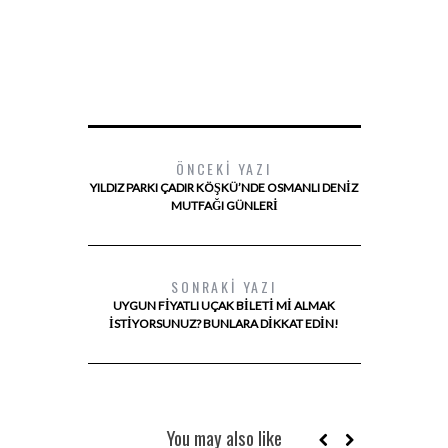
ÖNCEKI YAZI
YILDIZ PARKI ÇADIR KÖŞKÜ’NDE OSMANLI DENIZ
MUTFAĞI GÜNLERI
SONRAKI YAZI
UYGUN FIYATLI UÇAK BILETI MI ALMAK
İSTIYORSUNUZ? BUNLARA DIKKAT EDIN!
You may also like