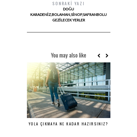
SONRAKI YAZI
DOĞU
KARADENIZ,BOLAMAN,SINOP,SAFRANBOLU
GEZILECEK YERLER
You may also like
YOLA ÇIKMAYA NE KADAR HAZIRSINIZ?
KAPADOKYA’
EN 