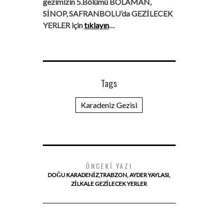
gezimizin 5.Bölümü BOLAMAN,
SİNOP, SAFRANBOLU’da GEZİLECEK
YERLER için
tıklayın
…
Tags
Karadeniz Gezisi
ÖNCEKI YAZI
DOĞU KARADENIZ,TRABZON, AYDER YAYLASI,
ZILKALE GEZILECEK YERLER