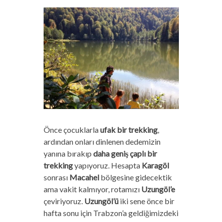
Önce çocuklarla
ufak bir trekking
,
ardından onları dinlenen dedemizin
yanına bırakıp
daha geniş çaplı bir
trekking
yapıyoruz.
Hesapta
Karagöl
sonrası
Macahel
bölgesine gidecektik
ama vakit kalmıyor, rotamızı
Uzungöl’e
çeviriyoruz.
Uzungöl’ü
iki sene önce bir
hafta sonu için Trabzon’a geldiğimizdeki