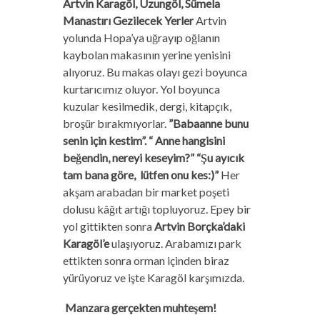
Artvin Karagöl, Uzungöl, Sümela
Manastırı Gezilecek Yerler
Artvin
yolunda Hopa’ya uğrayıp oğlanın
kaybolan makasının yerine yenisini
alıyoruz. Bu makas olayı gezi boyunca
kurtarıcımız oluyor. Yol boyunca
kuzular kesilmedik, dergi, kitapçık,
broşür bırakmıyorlar.
”Babaanne bunu
senin için kestim”. “ Anne hangisini
beğendin, nereyi keseyim?” “Şu ayıcık
tam bana göre, lütfen onu kes:)”
Her
akşam arabadan bir market poşeti
dolusu kâğıt artığı topluyoruz. Epey bir
yol gittikten sonra
Artvin Borçka’daki
Karagöl’e
ulaşıyoruz. Arabamızı park
ettikten sonra orman içinden biraz
yürüyoruz ve işte Karagöl karşımızda.
Manzara gerçekten muhteşem!