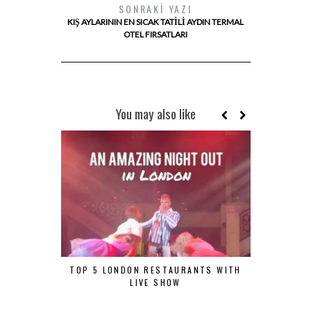
SONRAKI YAZI
KIŞ AYLARININ EN SICAK TATILI AYDIN TERMAL
OTEL FIRSATLARI
You may also like
TOP 5 LONDON RESTAURANTS WITH
ÖZEL GÜNL
LIVE SHOW