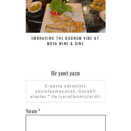
EMBRACING THE BODRUM VIBE AT
SUNSET
MOYA WINE & DINE
Bir yanıt yazın
E-posta adresiniz
yayınlanmayacak.
Gerekli
alanlar
*
ile işaretlenmişlerdir
Yorum
*