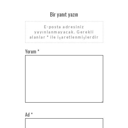
Bir yanıt yazın
E-posta adresiniz
yayınlanmayacak.
Gerekli
alanlar
*
ile işaretlenmişlerdir
Yorum
*
Ad
*