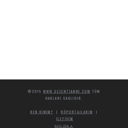
©2015
WWW.GEZENTIANNE.COM
TÜM
HAKLARI SAKLIDIR.
BEN KIMIM?
|
RÖPORTAJLARIM
|
İLETIŞIM
BAŞA DÖN