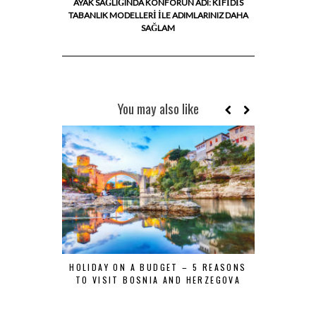
AYAK SAĞLIĞINDA KONFORUN ADI: KIFIDIS
TABANLIK MODELLERI ILE ADIMLARINIZ DAHA
SAĞLAM
You may also like
HOLIDAY ON A BUDGET – 5 REASONS
TOP 5 LO
TO VISIT BOSNIA AND HERZEGOVA