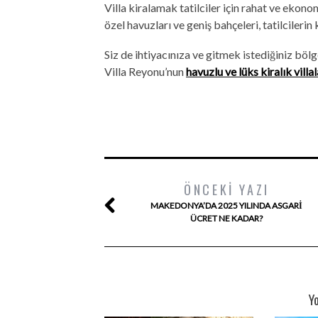
Villa kiralamak tatilciler için rahat ve ekonom
özel havuzları ve geniş bahçeleri, tatilcilerin
Siz de ihtiyacınıza ve gitmek istediğiniz böl
Villa Reyonu’nun
havuzlu ve lüks kiralık villal
ÖNCEKI YAZI
MAKEDONYA’DA 2025 YILINDA ASGARI
ÜCRET NE KADAR?
Y