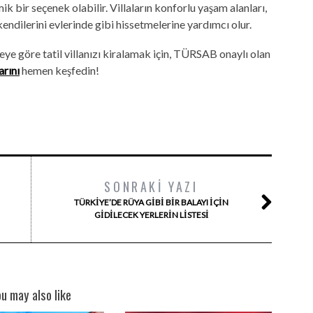
ik bir seçenek olabilir. Villaların konforlu yaşam alanları,
 kendilerini evlerinde gibi hissetmelerine yardımcı olur.
geye göre tatil villanızı kiralamak için, TÜRSAB onaylı olan
arını
hemen keşfedin!
SONRAKI YAZI
TÜRKIYE’DE RÜYA GIBI BIR BALAYI IÇIN
GIDILECEK YERLERIN LISTESI
ou may also like