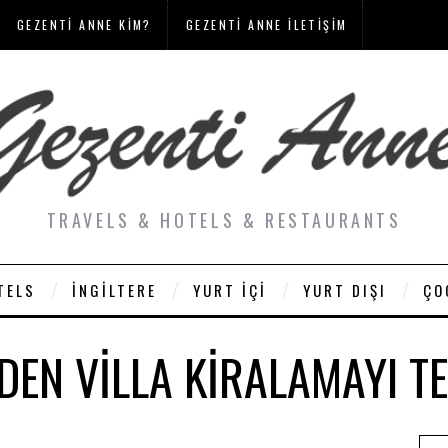
GEZENTI ANNE KIM?
GEZENTI ANNE İLETIŞIM
TRAVELS & HOTELS & RESTAURANTS
TELS
İNGILTERE
YURT İÇI
YURT DIŞI
ÇO
EDEN VILLA KIRALAMAYI T